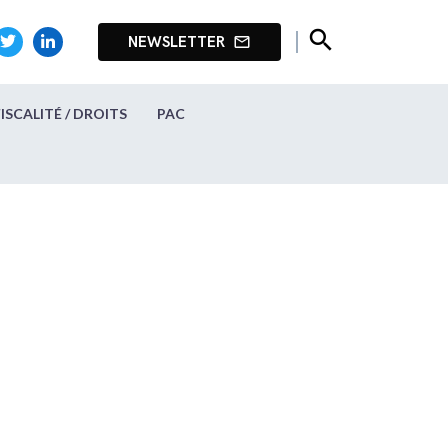
search
NEWSLETTER
mail_outline
FISCALITÉ / DROITS
PAC