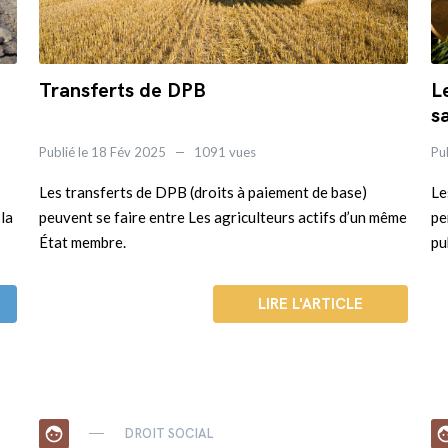
Transferts de DPB
L
s
Publié le 18 Fév 2025
1091 vues
Pu
Les transferts de DPB (droits à paiement de base)
Le
 la
peuvent se faire entre Les agriculteurs actifs d’un même
pe
État membre.
pu
LIRE L'ARTICLE
face
fa
DROIT SOCIAL