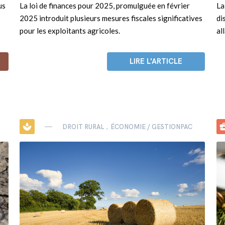
us
La loi de finances pour 2025, promulguée en février
La
2025 introduit plusieurs mesures fiscales significatives
di
pour les exploitants agricoles.
al
LIRE L'ARTICLE
spa
business_
DROIT RURAL
ÉCONOMIE / GESTION
PAC