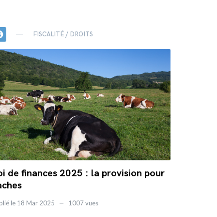
ion_on
FISCALITÉ / DROITS
oi de finances 2025 : la provision pour
aches
blié le 18 Mar 2025
1007 vues