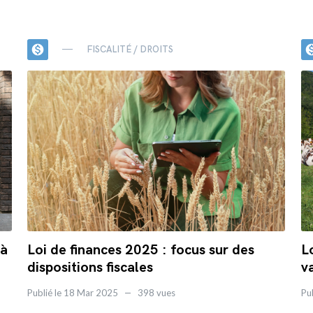
monetization_on
monetizat
FISCALITÉ / DROITS
 à
Loi de finances 2025 : focus sur des
L
dispositions fiscales
v
Publié le 18 Mar 2025
398 vues
Pu