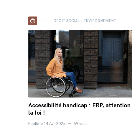
face
DROIT SOCIAL
ENVIRONNEMENT
Accessibilité handicap : ERP, attention
la loi !
Publié le 14 Avr 2025
59 vues