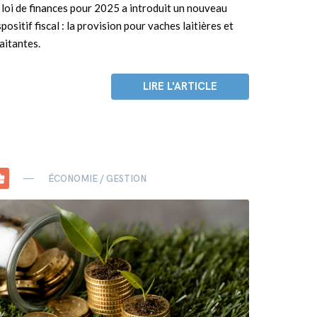
 loi de finances pour 2025 a introduit un nouveau
spositif fiscal : la provision pour vaches laitières et
laitantes.
LIRE L'ARTICLE
center
ÉCONOMIE / GESTION