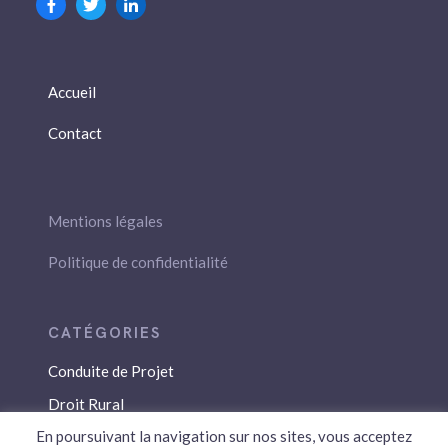
Accueil
Contact
Mentions légales
Politique de confidentialité
Conduite de Projet
Droit Rural
En poursuivant la navigation sur nos sites, vous acceptez
Droit Social