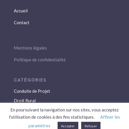
Accueil
Contact
Mentions légales
Politique de confidentialité
Conduite de Projet
Droit Rural
En poursuivant la navigation sur nos sites, vous acceptez
Droit Social
l'utilisation de cookies à des fins statistiques.
Affiner les
Économie / Gestion
paramètres
Accepter
Refuser
Environnement