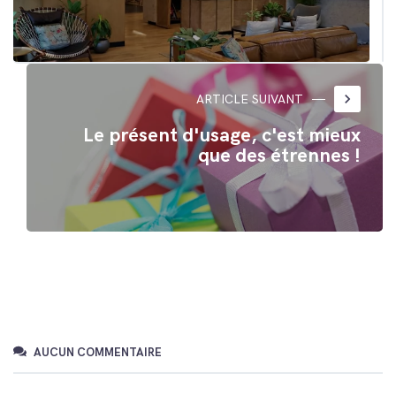
keyboard_arrow_right
ARTICLE SUIVANT
Le présent d'usage, c'est mieux
que des étrennes !
AUCUN COMMENTAIRE