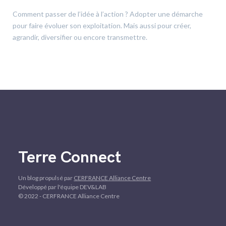
Comment passer de l’idée à l’action ? Adopter une démarche
pour faire évoluer son exploitation. Mais aussi pour créer,
agrandir, diversifier ou encore transmettre.
Terre Connect
Un blog propulsé par
CERFRANCE Alliance Centre
Développé par l'équipe DEV&LAB
© 2022 - CERFRANCE Alliance Centre