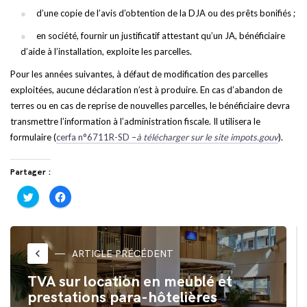
d’une copie de l’avis d’obtention de la DJA ou des prêts bonifiés ;
en société, fournir un justificatif attestant qu’un JA, bénéficiaire
d’aide à l’installation, exploite les parcelles.
Pour les années suivantes, à défaut de modification des parcelles
exploitées, aucune déclaration n’est à produire. En cas d’abandon de
terres ou en cas de reprise de nouvelles parcelles, le bénéficiaire devra
transmettre l’information à l’administration fiscale. Il utilisera le
formulaire (
cerfa n°6711R-SD –
à télécharger sur le site impots.gouv
).
Partager :
Cliquez
Cliquez
pour
pour
partager
partager
sur
sur
Twitter(ouvre
Facebook(ouvre
dans
dans
une
une
nouvelle
nouvelle
keyboard_arrow_left
ARTICLE PRÉCÉDENT
fenêtre)
fenêtre)
TVA sur location en meublé et
prestations para-hôtelières