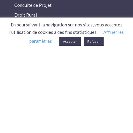
Conduite de Projet
Droit Rural
Droit Social
En poursuivant la navigation sur nos sites, vous acceptez
l'utilisation de cookies à des fins statistiques.
Affiner les
Économie / Gestion
paramètres
Accepter
Refuser
Environnement
Fiscalité / Droits
PAC
Patrimoine / Prévoyance
Réglementation
Plan du site