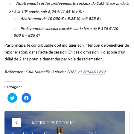
Abattement sur les prélèvements sociaux
de
1,65 %
par an de la
e
e
6
à la 10
année, soit
8,25 %
(
1,65 %
x
5
) :
Abattement de
10 000 €
x
8,25 %
, soit
825 €
;
Prélèvements sociaux calculés sur la base de
9 175 €
(
10
000 €
–
825 €
).
Par principe, le contribuable doit indiquer son intention de bénéficier de
l’exonération, dans l’acte de cession. En cas d’omission, il dispose d’un
délai de 2 ans pour la demander par voie de réclamation.
Référence
:
CAA Marseille 3 février 2023, n°
20MA01299
Partager :
Cliquez
Cliquez
pour
pour
partager
partager
sur
sur
Twitter(ouvre
Facebook(ouvre
dans
dans
une
une
nouvelle
nouvelle
keyboard_arrow_left
ARTICLE PRÉCÉDENT
fenêtre)
fenêtre)