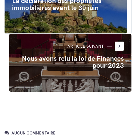
La déclaration des propriétés
immobilières avant le 30 juin
keyboard_arrow_right
ARTICLE SUIVANT
Nous avons relu la loi de Finances
pour 2023
AUCUN COMMENTAIRE