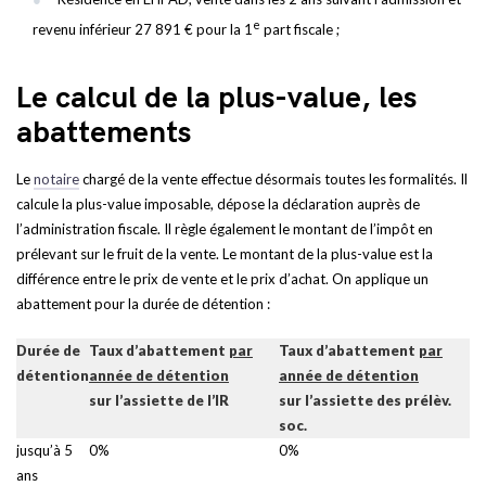
e
revenu inférieur 27 891 € pour la 1
part fiscale ;
Le calcul de la plus-value, les
abattements
Le
notaire
chargé de la vente effectue désormais toutes les formalités. Il
calcule la plus-value imposable, dépose la déclaration auprès de
l’administration fiscale. Il règle également le montant de l’impôt en
prélevant sur le fruit de la vente. Le montant de la plus-value est la
différence entre le prix de vente et le prix d’achat. On applique un
abattement pour la durée de détention :
Durée
de
Taux d’abattement
par
Taux d’abattement
par
détention
année de détention
année de détention
sur l’assiette de l’IR
sur l’assiette des prélèv.
soc.
jusqu’à 5
0%
0%
ans