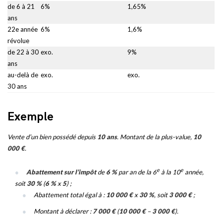
de 6 à 21
6%
1,65%
ans
22e année
6%
1,6%
révolue
de 22 à 30
exo.
9%
ans
au-delà de
exo.
exo.
30 ans
Exemple
Vente d’un bien possédé depuis
10 ans
. Montant de la plus-value,
10
000 €
.
e
e
Abattement sur l’impôt
de
6 %
par an de la 6
à la 10
année,
soit
30 %
(
6 %
x
5
) ;
Abattement total égal à :
10 000 €
x
30 %
, soit
3 000 €
;
Montant à déclarer :
7 000 €
(
10 000 €
–
3 000 €
).