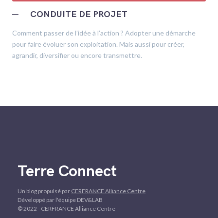
─
CONDUITE DE PROJET
Comment passer de l’idée à l’action ? Adopter une démarche
pour faire évoluer son exploitation. Mais aussi pour créer,
agrandir, diversifier ou encore transmettre.
Terre Connect
Un blog propulsé par
CERFRANCE Alliance Centre
Développé par l'équipe DEV&LAB
© 2022 - CERFRANCE Alliance Centre