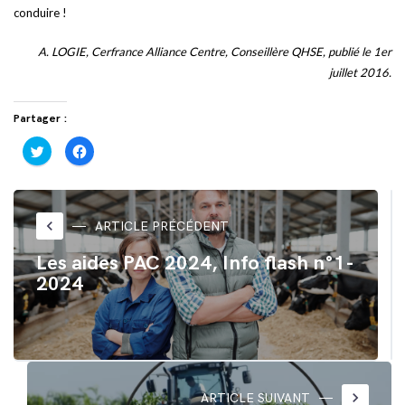
conduire !
A. LOGIE, Cerfrance Alliance Centre, Conseillère QHSE, publié le 1er
juillet 2016.
Partager :
Cliquez
Cliquez
pour
pour
partager
partager
sur
sur
Twitter(ouvre
Facebook(ouvre
dans
dans
une
une
nouvelle
nouvelle
keyboard_arrow_left
ARTICLE PRÉCÉDENT
fenêtre)
fenêtre)
Les aides PAC 2024, Info flash n°1-
2024
keyboard_arrow_right
ARTICLE SUIVANT