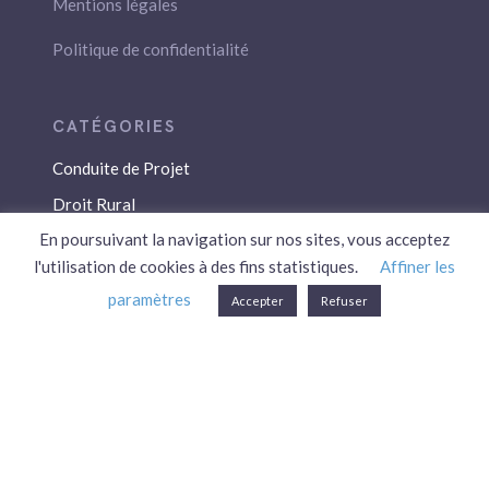
Mentions légales
Politique de confidentialité
Conduite de Projet
Droit Rural
En poursuivant la navigation sur nos sites, vous acceptez
Droit Social
l'utilisation de cookies à des fins statistiques.
Affiner les
Économie / Gestion
paramètres
Accepter
Refuser
Environnement
Fiscalité / Droits
PAC
Patrimoine / Prévoyance
Réglementation