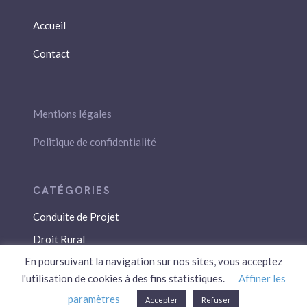
Accueil
Contact
Mentions légales
Politique de confidentialité
Conduite de Projet
Droit Rural
En poursuivant la navigation sur nos sites, vous acceptez
Droit Social
l'utilisation de cookies à des fins statistiques.
Affiner les
Économie / Gestion
paramètres
Accepter
Refuser
Environnement