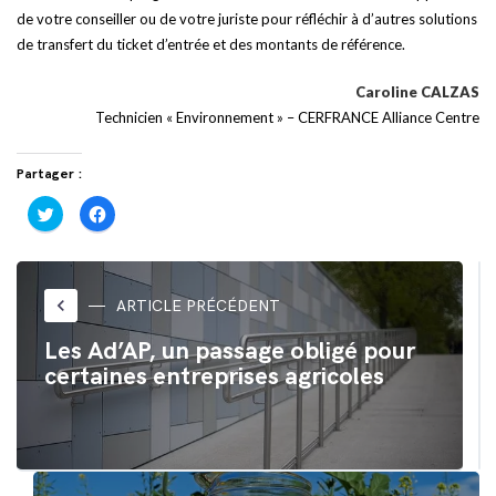
de votre conseiller ou de votre juriste pour réfléchir à d’autres solutions
de transfert du ticket d’entrée et des montants de référence.
Caroline CALZAS
Technicien « Environnement » – CERFRANCE Alliance Centre
Partager :
Cliquez
Cliquez
pour
pour
partager
partager
sur
sur
Twitter(ouvre
Facebook(ouvre
dans
dans
une
une
nouvelle
nouvelle
keyboard_arrow_left
ARTICLE PRÉCÉDENT
fenêtre)
fenêtre)
Les Ad’AP, un passage obligé pour
certaines entreprises agricoles