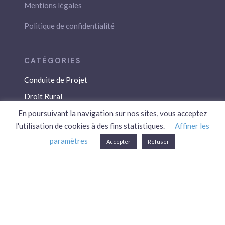
Mentions légales
Politique de confidentialité
Conduite de Projet
Droit Rural
Droit Social
En poursuivant la navigation sur nos sites, vous acceptez
l'utilisation de cookies à des fins statistiques.
Affiner les
Économie / Gestion
paramètres
Accepter
Refuser
Environnement
Fiscalité / Droits
PAC
Patrimoine / Prévoyance
Réglementation