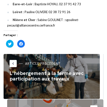
Eure-et-Loir
: Baptiste HOYAU, 02 37 91 42 73
Loiret
: Pauline OLIVERE 02 38 72 91 26
Nièvre et Cher
: Sabine GOULINET : sgoulinet-
pecaut@alliancecentre.cerfrance.fr
Partager :
Cliquez
Cliquez
pour
pour
partager
partager
sur
sur
Twitter(ouvre
Facebook(ouvre
dans
dans
une
une
nouvelle
nouvelle
keyboard_arrow_left
ARTICLE PRÉCÉDENT
fenêtre)
fenêtre)
L'hébergement à la ferme avec
participation aux travaux