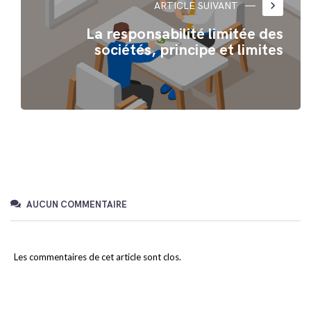
keyboard_arrow_right
ARTICLE SUIVANT
La responsabilité limitée des
sociétés, principe et limites
AUCUN COMMENTAIRE
Les commentaires de cet article sont clos.