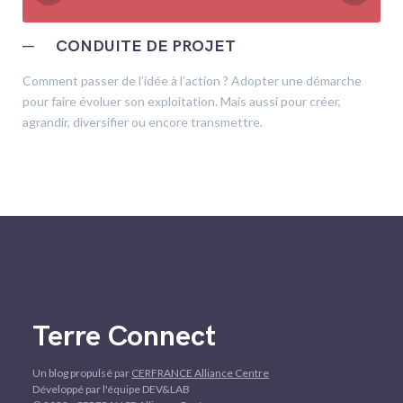
─
CONDUITE DE PROJET
Comment passer de l’idée à l’action ? Adopter une démarche
pour faire évoluer son exploitation. Mais aussi pour créer,
agrandir, diversifier ou encore transmettre.
Terre Connect
Un blog propulsé par
CERFRANCE Alliance Centre
Développé par l'équipe DEV&LAB