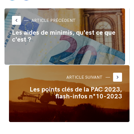
partager
partager
sur
sur
Twitter(ouvre
Facebook(ouvre
dans
dans
une
une
nouvelle
nouvelle
keyboard_arrow_left
ARTICLE PRÉCÉDENT
fenêtre)
fenêtre)
Les aides de minimis, qu'est ce que
c'est ?
keyboard_arrow_right
ARTICLE SUIVANT
Les points clés de la PAC 2023,
flash-infos n°10-2023