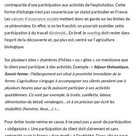
contrepartie d’une participation aux activités de l’exploitation. Cette
forme d’échange n’est pas couverte par un statut particulier en France.
Les
caisses d’assurance sociale
mettent donc en garde sur les limites de
ce phénomène. En effet, si on les franchit, on pourrait assimiler cette
participation à du travail
dissimulé
… En bref, le
woofing
doit rester dans
l’esprit de la découverte et, qui plus est, centré sur l’agriculture
biologique.
Sur plusieurs sites « chambres d’hôtes » ou « gîtes », on mentionne que
le client peut participer à des activités. Exemple : «
Séjour thématique,
Savoir ferme
: l’hébergement est situé à proximité immédiate de la
ferme. L’agriculteur s’engage à accompagner ses clients pendant une à
plusieurs heures pour qu’ils puissent participer à ses activités
quotidiennes. Ce sont par exemple, la traite, cueillette, labour,
alimentation du bétail, vendanges… et à en préciser par écrit les
modalités (horaires, lieux,…).
»…
Pour éviter toute remise en cause, il ne peut pas y avoir de participation
« obligatoire ». Une participation du client doit clairement et sans
ambiguïté avoir la forme « d’un
éveil
»
à l’activité
. Donc, elle ne peut