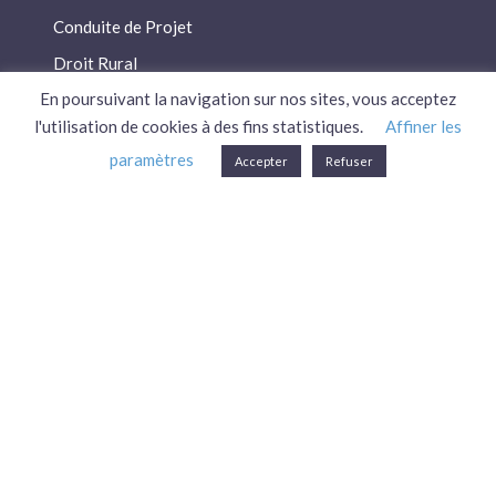
Conduite de Projet
Droit Rural
En poursuivant la navigation sur nos sites, vous acceptez
Droit Social
l'utilisation de cookies à des fins statistiques.
Affiner les
Économie / Gestion
paramètres
Accepter
Refuser
Environnement
Fiscalité / Droits
PAC
Patrimoine / Prévoyance
Réglementation
Plan du site