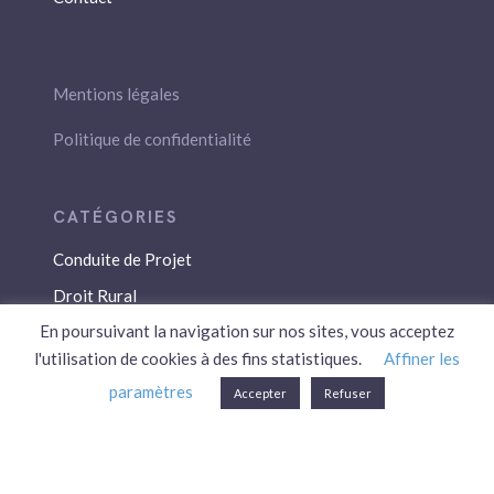
Mentions légales
Politique de confidentialité
Conduite de Projet
Droit Rural
En poursuivant la navigation sur nos sites, vous acceptez
Droit Social
l'utilisation de cookies à des fins statistiques.
Affiner les
Économie / Gestion
paramètres
Accepter
Refuser
Environnement
Fiscalité / Droits
PAC