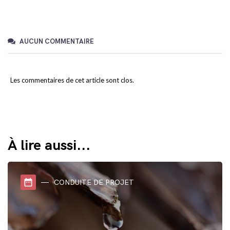
AUCUN COMMENTAIRE
Les commentaires de cet article sont clos.
À lire aussi...
date_range
CONDUITE DE PROJET