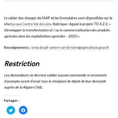
Le cahier des charges de l’AAP et les formulaires sont disponibles sur le
site
Europe Centre Val de Loire
. Rubrique : Appel à projets TO 4.2.2, «
Développer la transformation et / ou la commercialisation des produits
agricoles dans les exploitations agricoles – 2022
».
Renseignements :
srear.draaf-centre-val-de-loire@agriculture.gouv.fr
Restriction
Les demandeurs ne devront valider aucune commande ni versement
d’acompte avant d’avoir reçu le récépissé de dépôt de leur demande
auprès de la Région CVdL.
Partager :
Cliquez
Cliquez
pour
pour
partager
partager