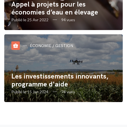
Appel à projets pour les
économies d’eau en élevage
Publié le 25 Avr 2022
94 vues
business_center
ÉCONOMIE / GESTION
Les investissements innovants,
programme d'aide
Publié le 15 Jan 2024
74 vues