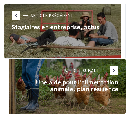
sur
sur
Twitter(ouvre
Facebook(ouvre
dans
dans
une
une
nouvelle
nouvelle
keyboard_arrow_left
ARTICLE PRÉCÉDENT
fenêtre)
fenêtre)
Stagiaires en entreprise, actus
keyboard_arrow_right
ARTICLE SUIVANT
Une aide pour l'alimentation
animale, plan résilience