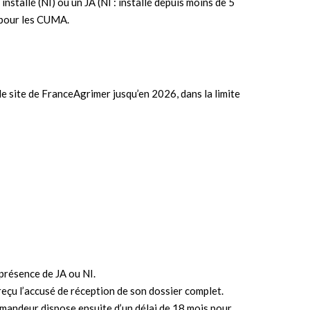
stallé (NI) ou un JA (NI : installé depuis moins de 5
 pour les CUMA.
e site de FranceAgrimer jusqu’en 2026, dans la limite
 présence de JA ou NI.
 reçu l’accusé de réception de son dossier complet.
 demandeur dispose ensuite d’un délai de 18 mois pour