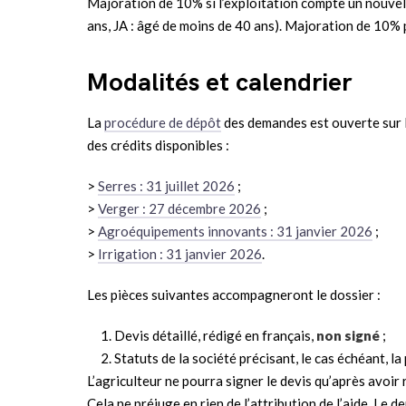
Majoration de 10% si l’exploitation compte un nouvel in
ans, JA : âgé de moins de 40 ans). Majoration de 10%
Modalités et calendrier
La
procédure de dépôt
des demandes est ouverte sur l
des crédits disponibles :
>
Serres : 31 juillet 2026
;
>
Verger : 27 décembre 2026
;
>
Agroéquipements innovants : 31 janvier 2026
;
>
Irrigation : 31 janvier 2026
.
Les pièces suivantes accompagneront le dossier :
Devis détaillé, rédigé en français,
non signé
;
Statuts de la société précisant, le cas échéant, la
L’agriculteur ne pourra signer le devis qu’après avoir
Cela ne préjuge en rien de l’attribution de l’aide. Le