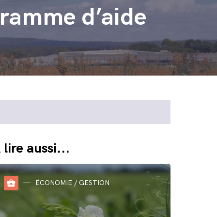
gramme d’aide
 lire aussi...
business_center
ÉCONOMIE / GESTION