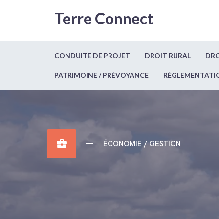
Terre Connect
CONDUITE DE PROJET
DROIT RURAL
DRO
PATRIMOINE / PRÉVOYANCE
RÉGLEMENTATI
business_center
ÉCONOMIE / GESTION