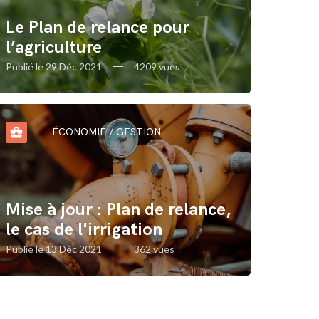
Le Plan de relance pour
l’agriculture
Publié le 29 Déc 2021
4209 vues
business_center
ÉCONOMIE / GESTION
Mise à jour : Plan de relance,
le cas de l'irrigation
Publié le 13 Déc 2021
362 vues