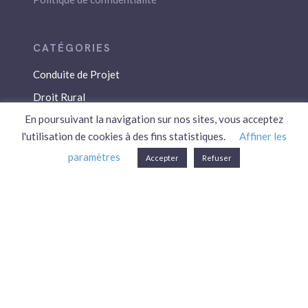
Conduite de Projet
Droit Rural
En poursuivant la navigation sur nos sites, vous acceptez
Droit Social
l'utilisation de cookies à des fins statistiques.
Affiner les
Économie / Gestion
paramètres
Accepter
Refuser
Environnement
Fiscalité / Droits
PAC
Patrimoine / Prévoyance
Réglementation