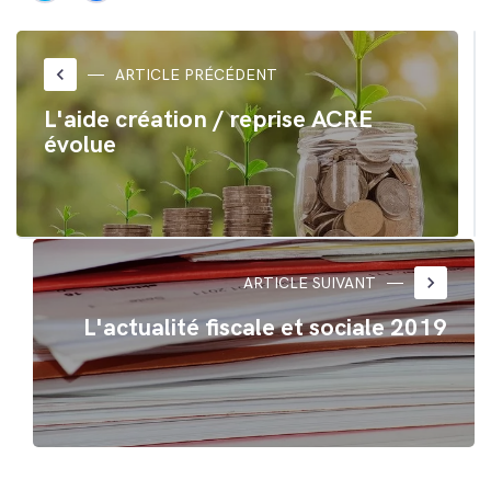
partager
partager
sur
sur
Twitter(ouvre
Facebook(ouvre
dans
dans
une
une
nouvelle
nouvelle
keyboard_arrow_left
ARTICLE PRÉCÉDENT
fenêtre)
fenêtre)
L'aide création / reprise ACRE
évolue
keyboard_arrow_right
ARTICLE SUIVANT
L'actualité fiscale et sociale 2019