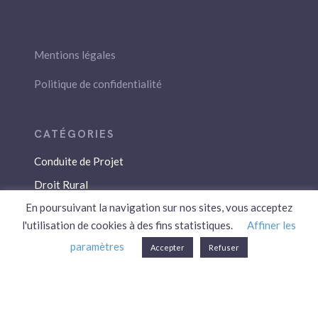
Mentions légales
Politique de confidentialité
Conduite de Projet
Droit Rural
En poursuivant la navigation sur nos sites, vous acceptez
Droit Social
l'utilisation de cookies à des fins statistiques.
Affiner les
Économie / Gestion
paramètres
Accepter
Refuser
Environnement
Fiscalité / Droits
PAC