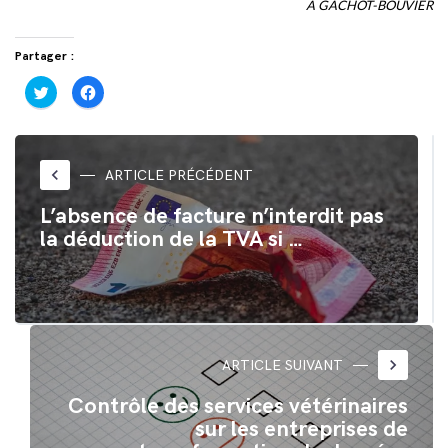
A GACHOT-BOUVIER
Partager :
Cliquez
Cliquez
pour
pour
partager
partager
sur
sur
Twitter(ouvre
Facebook(ouvre
dans
dans
une
une
nouvelle
nouvelle
keyboard_arrow_left
ARTICLE PRÉCÉDENT
fenêtre)
fenêtre)
L’absence de facture n’interdit pas
la déduction de la TVA si …
keyboard_arrow_right
ARTICLE SUIVANT
Contrôle des services vétérinaires
sur les entreprises de