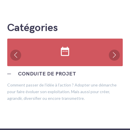
Catégories
date_range
─
CONDUITE DE PROJET
Comment passer de l’idée à l’action ? Adopter une démarche
pour faire évoluer son exploitation. Mais aussi pour créer,
agrandir, diversifier ou encore transmettre.