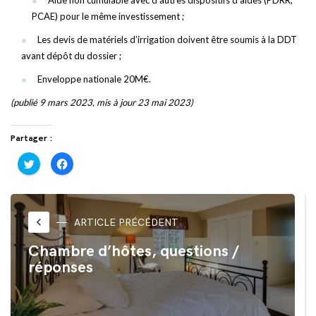
Aide non cumulable avec d’autres dispositifs d’aides (PDRR,
PCAE) pour le même investissement ;
Les devis de matériels d’irrigation doivent être soumis à la DDT
avant dépôt du dossier ;
Enveloppe nationale 20M€.
(publié 9 mars 2023, mis à jour 23 mai 2023)
Partager :
Cliquez
Cliquez
pour
pour
partager
partager
sur
sur
Twitter(ouvre
Facebook(ouvre
dans
dans
une
une
nouvelle
nouvelle
keyboard_arrow_left
ARTICLE PRÉCÉDENT
fenêtre)
fenêtre)
Chambre d’hôtes, questions /
réponses