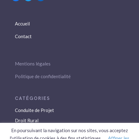
Accueil
Contact
Mentions légales
Politique de confidentialité
Conduite de Projet
Droit Rural
En poursuivant la navigation sur nos sites, vous acceptez
Droit Social
l'utilisation de cookies à des fins statistiques.
Affiner les