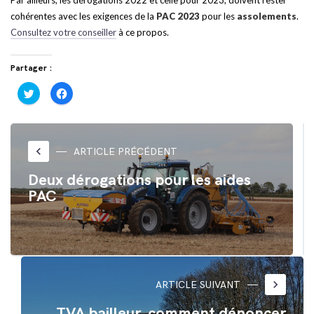
Par ailleurs, les dérogations 2022 et celle pour 2023, doivent rester
cohérentes avec les exigences de la
PAC 2023
pour les
assolements
.
Consultez votre conseiller
à ce propos.
Partager :
Cliquez
Cliquez
pour
pour
partager
partager
sur
sur
Twitter(ouvre
Facebook(ouvre
dans
dans
une
une
nouvelle
nouvelle
keyboard_arrow_left
ARTICLE PRÉCÉDENT
fenêtre)
fenêtre)
Deux dérogations pour les aides
PAC
keyboard_arrow_right
ARTICLE SUIVANT
TVA bailleur, comment dénoncer