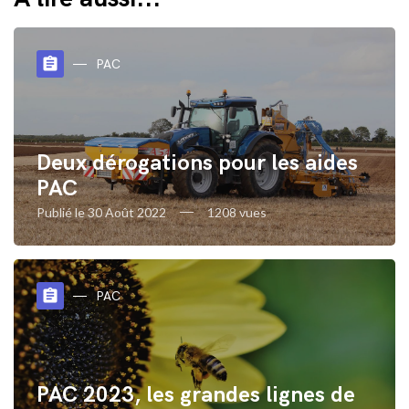
assignment
PAC
Deux dérogations pour les aides
PAC
Publié le 30 Août 2022
1208 vues
assignment
PAC
PAC 2023, les grandes lignes de