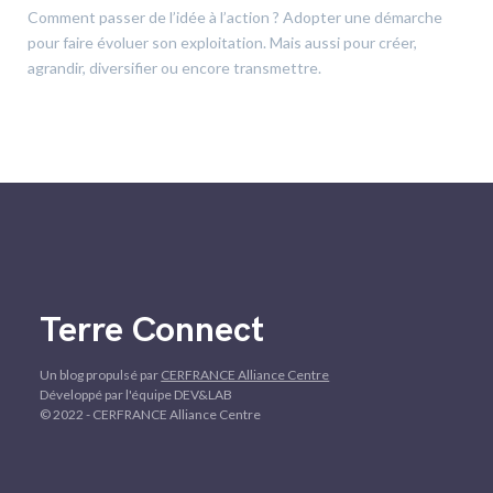
Comment passer de l’idée à l’action ? Adopter une démarche
pour faire évoluer son exploitation. Mais aussi pour créer,
agrandir, diversifier ou encore transmettre.
Terre Connect
Un blog propulsé par
CERFRANCE Alliance Centre
Développé par l'équipe DEV&LAB
© 2022 - CERFRANCE Alliance Centre