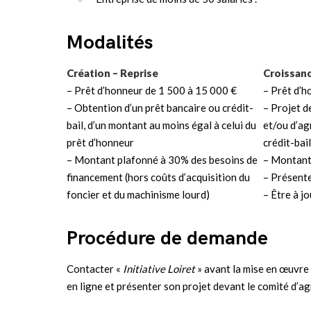
Modalités
Création – Reprise
Croissan
– Prêt d’honneur de 1 500 à 15 000 €
– Prêt d’h
– Obtention d’un prêt bancaire ou crédit-
– Projet d
bail, d’un montant au moins égal à celui du
et/ou d’ag
prêt d’honneur
crédit-bail
– Montant plafonné à 30% des besoins de
– Montant
financement (hors coûts d’acquisition du
– Présente
foncier et du machinisme lourd)
– Être à jo
Procédure de demande
Contacter «
Initiative Loiret
» avant la mise en œuvre
en ligne et présenter son projet devant le comité d’a