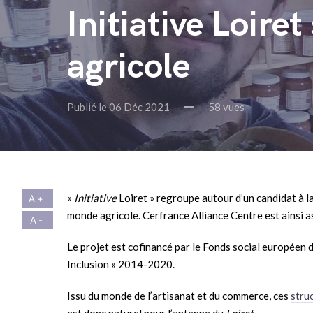
Initiative Loire
agricole
Publié le 06 Déc 2021
58 vues
«
Initiative
Loiret » regroupe autour d’un candidat à la 
monde agricole. Cerfrance Alliance Centre est ainsi 
Le projet est cofinancé par le Fonds social européen 
Inclusion » 2014-2020.
Issu du monde de l’artisanat et du commerce, ces
stru
est donc naturel pour l’antenne du
Loiret
.