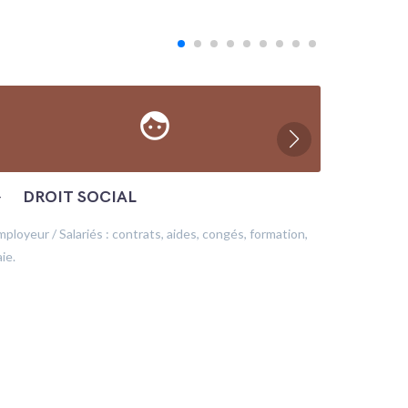
face
─
DROIT SOCIAL
─
ÉC
mployeur / Salariés : contrats, aides, congés, formation,
Production
ie.
financeme