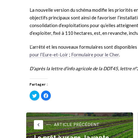
La nouvelle version du schéma modifie les priorités e
objectifs principaux sont ainsi de favoriser l’install
consolidation d’exploitations pour qu’elles atteignent
d’ex­ploiter, fixé à 110 hectares, est, en revanche, inc
L’arrêté et les nouveaux formulaires sont disponibles 
pour l’Eure-et-Loir
;
Formulaire pour le Cher
.
D’après la lettre d’info agricole de la DDT45, lettre 
Partager :
Cliquez
Cliquez
pour
pour
partager
partager
sur
sur
Twitter(ouvre
Facebook(ouvre
dans
dans
une
une
nouvelle
nouvelle
fenêtre)
fenêtre)
keyboard_arrow_left
ARTICLE PRÉCÉDENT
Le prêt à usage, la vente