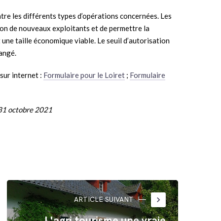
ntre les différents types d’opérations concernées. Les
ation de nouveaux exploitants et de permettre la
 une taille économique viable. Le seuil d’autorisation
hangé.
sur internet :
Formulaire pour le Loiret
;
Formulaire
n°31 octobre 2021
keyboard_arrow_right
ARTICLE SUIVANT
L'agri tourisme une vraie