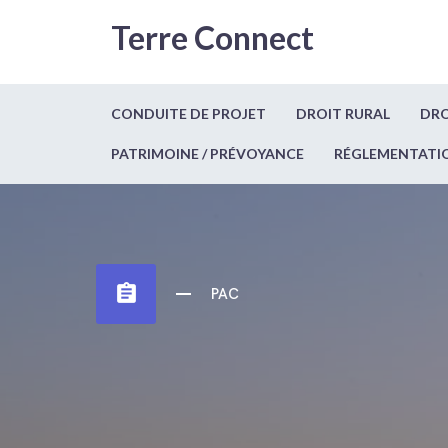
Terre Connect
CONDUITE DE PROJET
DROIT RURAL
DRO
PATRIMOINE / PRÉVOYANCE
RÉGLEMENTATI
assignment
PAC