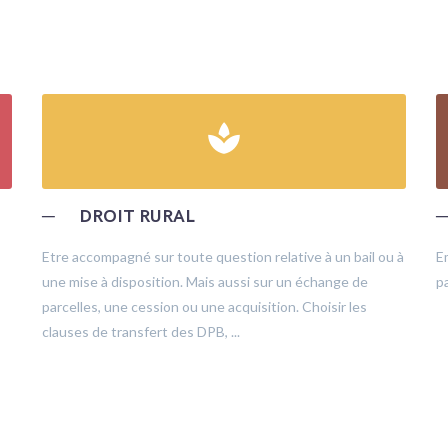
spa
─
DROIT RURAL
Etre accompagné sur toute question relative à un bail ou à
E
une mise à disposition. Mais aussi sur un échange de
pa
parcelles, une cession ou une acquisition. Choisir les
clauses de transfert des DPB, ...