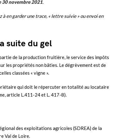
le 30 novembre
2021
.
z à en garder une trace, « lettre suivie » ou envoi en
 suite du gel
partie de la production fruitière, le service des impôts
sur les pro­priétés non bâties. Le dégrèvement est de
elles classées « vigne ».
iétaire qui doit le répercuter en totalité au locataire
me, article L.411-24 et L. 417-8).
égional des exploitations agricoles (SDREA) de la
e Val de Loire.