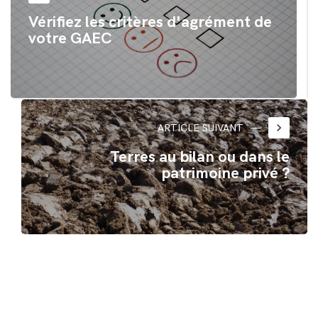
Vérifiez les critères d'agrément de
votre GAEC
keyboard_arrow_right
ARTICLE SUIVANT
Terres au bilan ou dans le
patrimoine privé ?