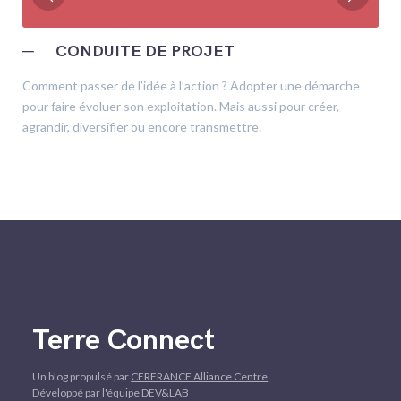
─
CONDUITE DE PROJET
Comment passer de l’idée à l’action ? Adopter une démarche
pour faire évoluer son exploitation. Mais aussi pour créer,
agrandir, diversifier ou encore transmettre.
Terre Connect
Un blog propulsé par
CERFRANCE Alliance Centre
Développé par l'équipe DEV&LAB