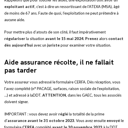
Rappelons que pour toucher les aides, une exploitation doit avoir un
exploitant actif
, c’est à dire un ressortissant de l’ATEXA (MSA), âgé
de moins de 67 ans. Faute de quoi, l’exploitation ne peut prétendre à
aucune aide.
Pour mettre plus d’atouts de son côté, il faut impérativement
régulariser
la situation
avant le 15 mai 2024
.
Prenez
alors
contact
dès aujourd’hui
avec un
juriste
pour examiner votre situation.
Aide assurance récolte, il ne fallait
pas tarder
Votre assureur vous adressé le formulaire CERFA. Dès réception, vous
l’avez complété (n° PACAGE, surfaces, raison sociale de l’exploitation,
…) et adressé à laDDT.
ATTENTION
, dans les GAEC, tous les associés
doivent signer.
IMPORTANT : vous devez avoir
réglé
la totalité de la prime
d’
assurance avant le 31 octobre 2023
. Vous avez ensuite
envoyé
le
formulaire
CERFA
complété
avant le 30 novembre
2023
à la DDT.