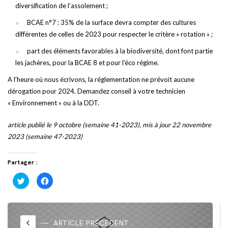
diversification de l’assolement ;
BCAE n°7 : 35% de la surface devra compter des cultures
différentes de celles de 2023 pour respecter le critère « rotation » ;
part des éléments favorables à la biodiversité, dont font partie
les jachères, pour la BCAE 8 et pour l’éco régime.
A l’heure où nous écrivons, la réglementation ne prévoit aucune
dérogation pour 2024. Demandez conseil à votre technicien
« Environnement » ou à la DDT.
article publié le 9 octobre (semaine 41-2023), mis à jour 22 novembre
2023 (semaine 47-2023)
Partager :
Cliquez
Cliquez
pour
pour
partager
partager
sur
sur
Twitter(ouvre
Facebook(ouvre
dans
dans
une
une
nouvelle
nouvelle
keyboard_arrow_left
ARTICLE PRÉCÉDENT
fenêtre)
fenêtre)