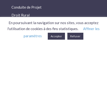
Conduite de Projet
Droit Rural
En poursuivant la navigation sur nos sites, vous acceptez
Droit Social
l'utilisation de cookies à des fins statistiques.
Affiner les
Économie / Gestion
paramètres
Accepter
Refuser
Environnement
Fiscalité / Droits
PAC
Patrimoine / Prévoyance
Réglementation
Plan du site