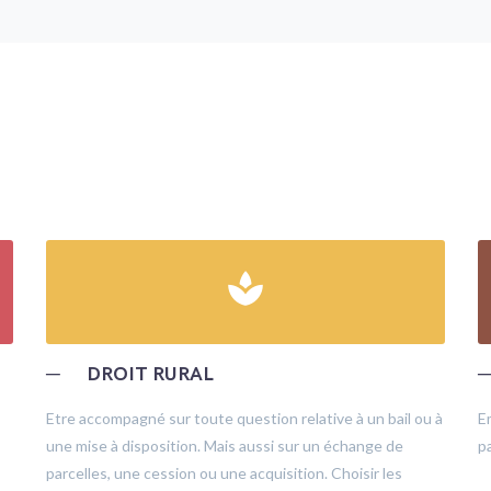
spa
─
DROIT RURAL
Etre accompagné sur toute question relative à un bail ou à
E
une mise à disposition. Mais aussi sur un échange de
pa
parcelles, une cession ou une acquisition. Choisir les