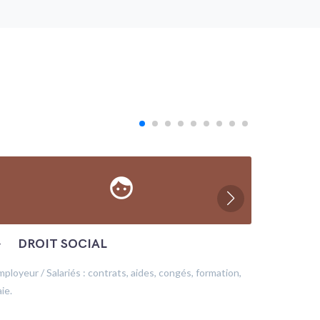
face
─
DROIT SOCIAL
─
ÉC
mployeur / Salariés : contrats, aides, congés, formation,
Production
ie.
financeme