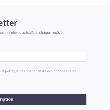
etter
os dernières actualités chaque mois !
u la politique de confidentialité des données et les