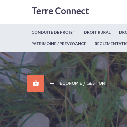
Terre Connect
CONDUITE DE PROJET
DROIT RURAL
DRO
PATRIMOINE / PRÉVOYANCE
RÉGLEMENTATI
business_center
ÉCONOMIE / GESTION