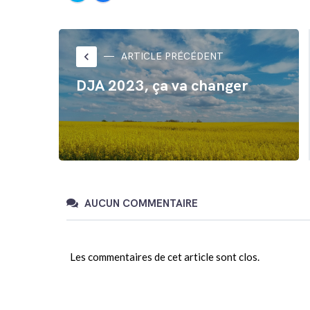
partager
partager
sur
sur
Twitter(ouvre
Facebook(ouvre
dans
dans
une
une
nouvelle
nouvelle
fenêtre)
fenêtre)
keyboard_arrow_left
ARTICLE PRÉCÉDENT
DJA 2023, ça va changer
AUCUN COMMENTAIRE
Les commentaires de cet article sont clos.