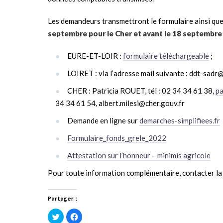
Les demandeurs transmettront le formulaire ainsi que
septembre pour le Cher et avant le 18 septembre
EURE-ET-LOIR :
formulaire téléchargeable
;
LOIRET : via l’adresse mail suivante : ddt-sadr
CHER : Patricia ROUET, tél : 02 34 34 61 38,
pa
34 34 61 54, albert.milesi@cher.gouv.fr
Demande en ligne sur
demarches-simplifiees.fr
Formulaire_fonds_grele_2022
Attestation sur l’honneur – minimis agricole
Pour toute information complémentaire, contacter l
Partager :
Cliquez
Cliquez
pour
pour