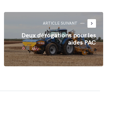
keyboard_arrow_right
ARTICLE SUIVANT
Deux dérogations pour les
aides PAC