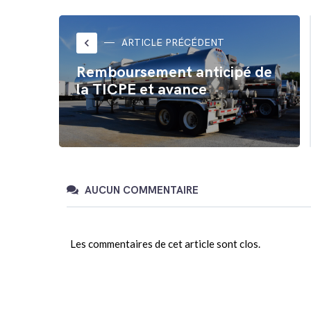
Twitter(ouvre
Facebook(ouvre
dans
dans
une
une
nouvelle
nouvelle
fenêtre)
fenêtre)
keyboard_arrow_left
ARTICLE PRÉCÉDENT
Remboursement anticipé de
la TICPE et avance
AUCUN COMMENTAIRE
Les commentaires de cet article sont clos.