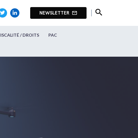
search
NEWSLETTER
mail_outline
FISCALITÉ / DROITS
PAC