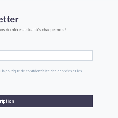
etter
os dernières actualités chaque mois !
u la politique de confidentialité des données et les