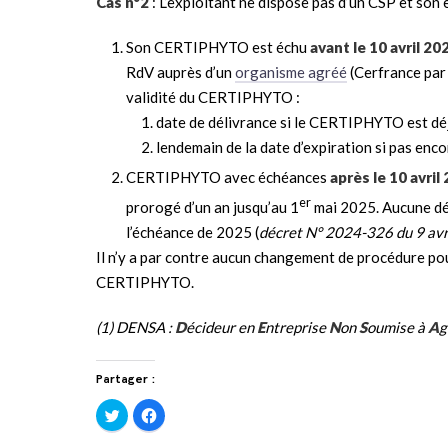
Cas n°2
: L’exploitant ne dispose pas d’un CSP et son 
Son CERTIPHYTO est échu
avant le 10 avril 20
RdV auprès d’un
organisme agréé
(Cerfrance par
validité du CERTIPHYTO :
date de délivrance si le CERTIPHYTO est dé
lendemain de la date d’expiration si pas enco
CERTIPHYTO avec échéances
après le 10 avril
er
prorogé d’un an jusqu’au 1
mai 2025. Aucune dém
l’échéance de 2025 (
décret N° 2024-326 du 9 avr
Il n’y a par contre aucun changement de procédure po
CERTIPHYTO.
(1) DENSA :
D
écideur en
E
ntreprise
N
on
S
oumise à
A
g
Partager :
Cliquez
Cliquez
pour
pour
partager
partager
sur
sur