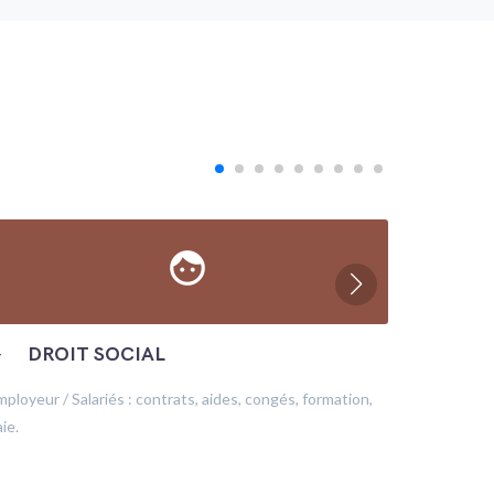
face
─
DROIT SOCIAL
─
ÉC
mployeur / Salariés : contrats, aides, congés, formation,
Production
ie.
financeme