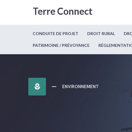
Terre Connect
CONDUITE DE PROJET
DROIT RURAL
DRO
PATRIMOINE / PRÉVOYANCE
RÉGLEMENTATI
local_florist
ENVIRONNEMENT