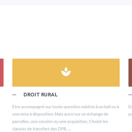
spa
─
DROIT RURAL
Etre accompagné sur toute question relative à un bail ou à
E
une mise à disposition. Mais aussi sur un échange de
pa
parcelles, une cession ou une acquisition. Choisir les
clauses de transfert des DPB, ...