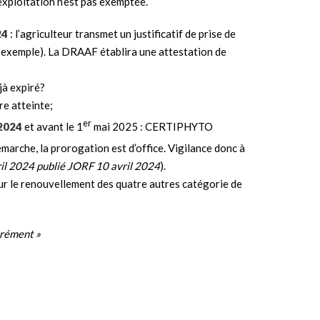
exploitation n’est pas exemptée.
24
: l’agriculteur transmet un justificatif de prise de
 exemple). La DRAAF établira une attestation de
jà expiré?
re atteinte;
er
 2024
et avant le 1
mai 2025 : CERTIPHYTO
arche, la prorogation est d’office. Vigilance donc à
il 2024 publié JORF 10 avril 2024
).
ur le renouvellement des quatre autres catégorie de
rément »