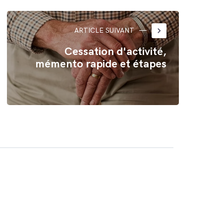
keyboard_arrow_right
ARTICLE SUIVANT
Cessation d'activité,
mémento rapide et étapes