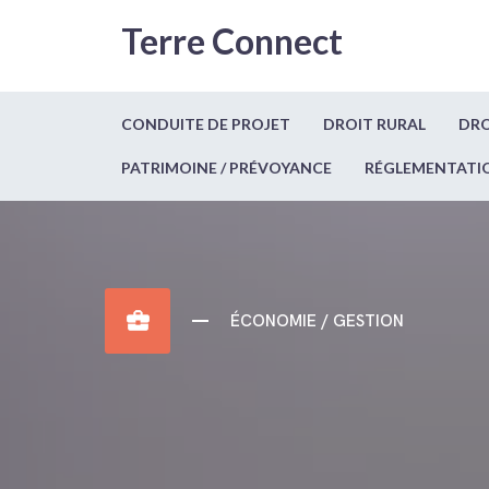
Terre Connect
CONDUITE DE PROJET
DROIT RURAL
DRO
PATRIMOINE / PRÉVOYANCE
RÉGLEMENTATI
business_center
ÉCONOMIE / GESTION