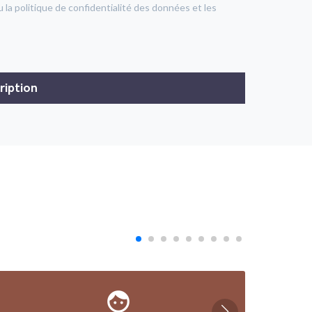
u la politique de confidentialité des données et les
face