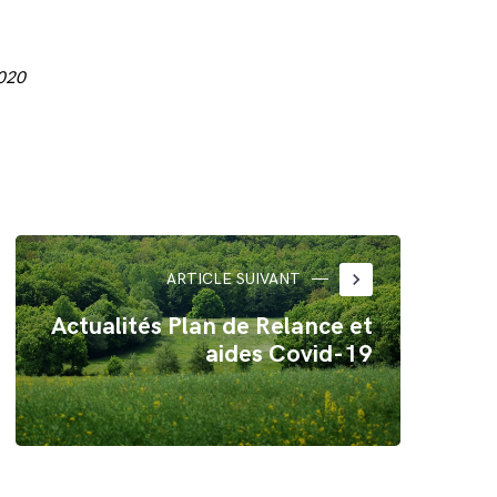
2020
keyboard_arrow_right
ARTICLE SUIVANT
Actualités Plan de Relance et
aides Covid-19