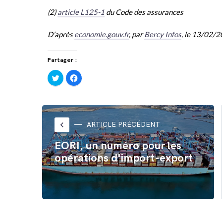
(2)
article L125-1
du Code des assurances
D’après
economie.gouv.fr
, par
Bercy Infos
, le 13/02/
Partager :
Cliquez
Cliquez
pour
pour
partager
partager
sur
sur
Twitter(ouvre
Facebook(ouvre
dans
dans
une
une
nouvelle
nouvelle
fenêtre)
fenêtre)
keyboard_arrow_left
ARTICLE PRÉCÉDENT
EORI, un numéro pour les
opérations d'import-export