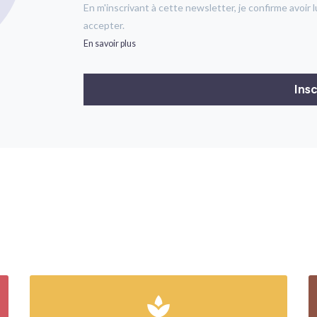
En m'inscrivant à cette newsletter, je confirme avoir l
accepter.
En savoir plus
spa