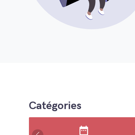
Catégories
date_range