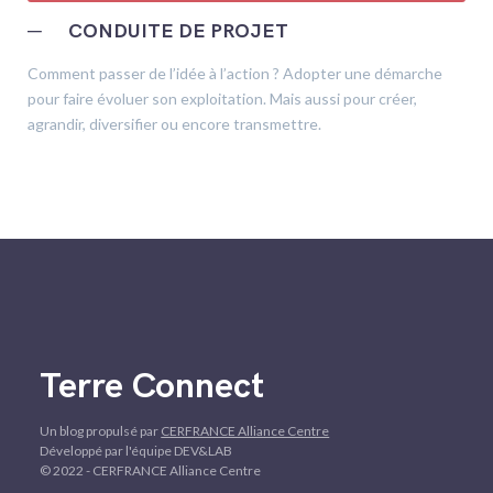
─
CONDUITE DE PROJET
Comment passer de l’idée à l’action ? Adopter une démarche
pour faire évoluer son exploitation. Mais aussi pour créer,
agrandir, diversifier ou encore transmettre.
Terre Connect
Un blog propulsé par
CERFRANCE Alliance Centre
Développé par l'équipe DEV&LAB
© 2022 - CERFRANCE Alliance Centre