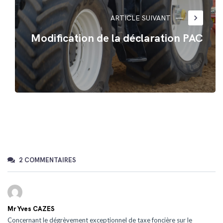
keyboard_arrow_right
ARTICLE SUIVANT
Modification de la déclaration PAC
2 COMMENTAIRES
Mr Yves CAZES
Concernant le dégrèvement exceptionnel de taxe foncière sur le