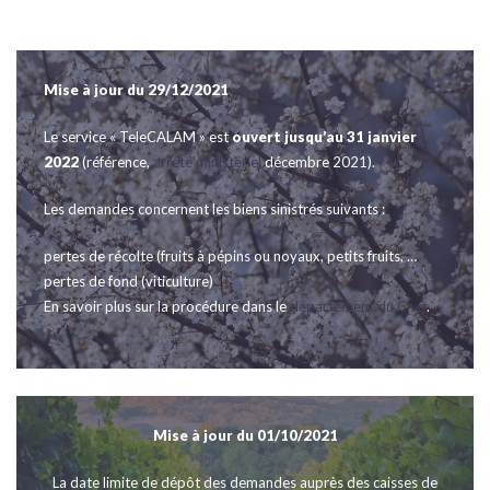
Mise à jour du 29/12/2021
Le service « TeleCALAM » est
ouvert jusqu’au 31 janvier
2022
(référence,
arrêté ministériel
décembre 2021).
Les demandes concernent les biens sinistrés suivants :
pertes de récolte (fruits à pépins ou noyaux, petits fruits, …
pertes de fond (viticulture)
En savoir plus sur la procédure dans le
département du Cher
.
Mise à jour du 01/10/2021
La date limite de dépôt des demandes auprès des caisses de