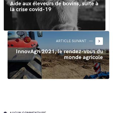
Aide aux éleveurs de bovins, suite à
la crise covid-19
keyboard_arrow_right
ARTICLE SUIVANT
InnovAgri 2021, le rendez-vous du
monde agricole