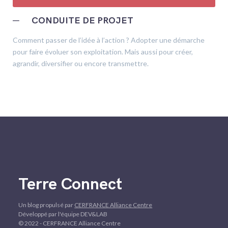
─
CONDUITE DE PROJET
Comment passer de l’idée à l’action ? Adopter une démarche
pour faire évoluer son exploitation. Mais aussi pour créer,
agrandir, diversifier ou encore transmettre.
Terre Connect
Un blog propulsé par
CERFRANCE Alliance Centre
Développé par l'équipe DEV&LAB
© 2022 - CERFRANCE Alliance Centre