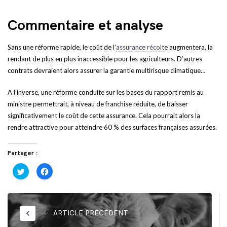
Commentaire et analyse
Sans une réforme rapide, le coût de l’
assurance récolt
e augmentera, la
rendant de plus en plus inaccessible pour les agriculteurs. D’autres
contrats devraient alors assurer la garantie multirisque climatique…
A l’inverse, une réforme conduite sur les bases du rapport remis au
ministre permettrait, à niveau de franchise réduite, de baisser
significativement le coût de cette assurance. Cela pourrait alors la
rendre attractive pour atteindre 60 % des surfaces françaises assurées.
Partager :
Cliquez
Cliquez
pour
pour
partager
partager
sur
sur
Twitter(ouvre
Facebook(ouvre
dans
dans
une
une
nouvelle
nouvelle
keyboard_arrow_left
ARTICLE PRÉCÉDENT
fenêtre)
fenêtre)