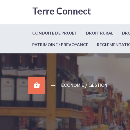
Terre Connect
CONDUITE DE PROJET
DROIT RURAL
DRO
PATRIMOINE / PRÉVOYANCE
RÉGLEMENTATI
business_center
ÉCONOMIE / GESTION