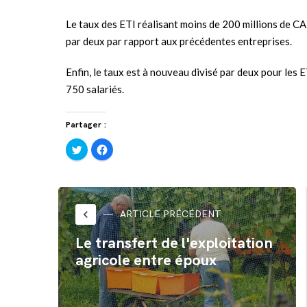
Le taux des ETI réalisant moins de 200 millions de CA
par deux par rapport aux précédentes entreprises.
Enfin, le taux est à nouveau divisé par deux pour les 
750 salariés.
Partager :
Cliquez
Cliquez
pour
pour
partager
partager
sur
sur
Twitter(ouvre
Facebook(ouvre
dans
dans
une
une
nouvelle
nouvelle
fenêtre)
fenêtre)
keyboard_arrow_left
ARTICLE PRÉCÉDENT
Le transfert de l'exploitation
agricole entre époux