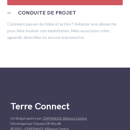
─
CONDUITE DE PROJET
Comment passer de l’idée à l’action ? Adopter une démarche
pour faire évoluer son exploitation. Mais aussi pour créer,
agrandir, diversifier ou encore transmettre.
Terre Connect
Un blog propulsé par
CERFRANCE Alliance Centre
Développé par l'équipe DEV&LAB
© 2022 - CERFRANCE Alliance Centre