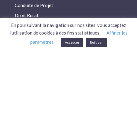
Conduite de Projet
Droit Rural
En poursuivant la navigation sur nos sites, vous acceptez
Droit Social
l'utilisation de cookies à des fins statistiques.
Affiner les
Économie / Gestion
paramètres
Accepter
Refuser
Environnement
Fiscalité / Droits
PAC
Patrimoine / Prévoyance
Réglementation
Plan du site