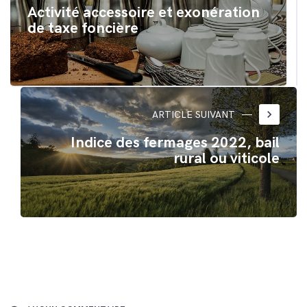
Activité accessoire et exonération
de taxe foncière
keyboard_arrow_right
ARTICLE SUIVANT
Indice des fermages 2022, bail
rural ou viticole