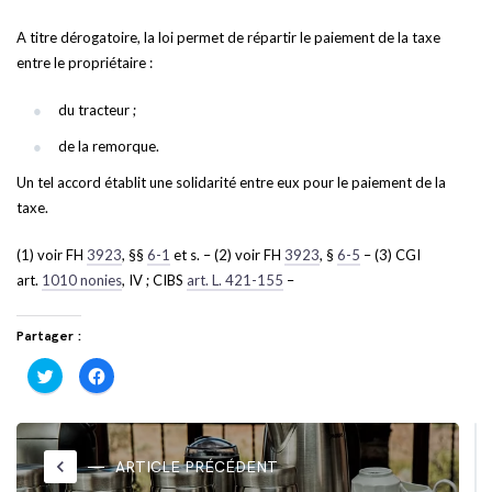
A titre dérogatoire, la loi permet de répartir le paiement de la taxe
entre le propriétaire :
du tracteur ;
de la remorque.
Un tel accord établit une solidarité entre eux pour le paiement de la
taxe.
(1) voir FH
3923
, §§
6-1
et s. – (2) voir FH
3923
, §
6-5
– (3) CGI
art.
1010 nonies
, IV ; CIBS
art. L. 421-155
–
Partager :
Cliquez
Cliquez
pour
pour
partager
partager
sur
sur
Twitter(ouvre
Facebook(ouvre
dans
dans
une
une
nouvelle
nouvelle
keyboard_arrow_left
ARTICLE PRÉCÉDENT
fenêtre)
fenêtre)