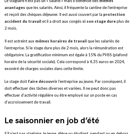
Le stagiaire n’est pas un « salarié » mais il bénéficie des
mêmes
avantages
que les salariés. Ainsi, il fréquente la cantine de l’entreprise
et reçoit des chèques déjeuner. Il est aussi couvert par la
protection
accident du travail
et il a droit aux congés
si son stage dure
plus de
2 mois.
Il est astreint aux
mêmes horaires de travail
que les salariés de
l’entreprise. Si le stage dure plus de 2 mois, alors la rémunération est
obligatoire. La gratification minimum est égale à 15% du PHSS (plafond
horaire de la sécurité sociale). Cela correspond à 4,35 euros en 2024,
exonéré de charges sociales dans cette limite.
Le stage doit
faire découvrir
l’entreprise au jeune. Par conséquent, il
doit effectuer des tâches diverses et variées. Il ne peut donc pas
effectuer d’activité régulière ou être employé sur un poste en cas
d’accroissement de travail.
Le saisonnier en job d’été
S’il n’est pas stagiaire, le jeune, élève ou étudiant, pendant ou en dehors