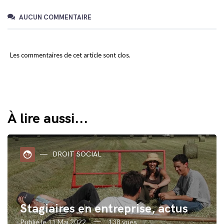
AUCUN COMMENTAIRE
Les commentaires de cet article sont clos.
À lire aussi...
face
DROIT SOCIAL
Stagiaires en entreprise, actus
Publié le 11 Mai 2022
138 vues