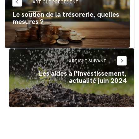
nouvelle
nouvelle
keyboard_arrow_left
ARTICLE PRÉCÉDENT
fenêtre)
fenêtre)
Le soutien de la trésorerie, quelles
mesures ?
keyboard_arrow_right
ARTICLE SUIVANT
Les aides à l'investissement,
actualité juin 2024