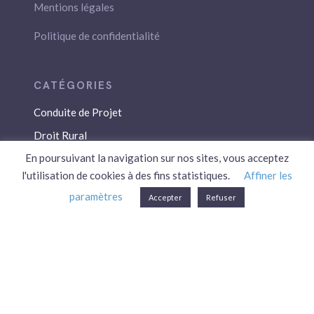
Mentions légales
Politique de confidentialité
Conduite de Projet
Droit Rural
En poursuivant la navigation sur nos sites, vous acceptez
Droit Social
l'utilisation de cookies à des fins statistiques.
Affiner les
Économie / Gestion
paramètres
Accepter
Refuser
Environnement
Fiscalité / Droits
PAC
Patrimoine / Prévoyance
Réglementation