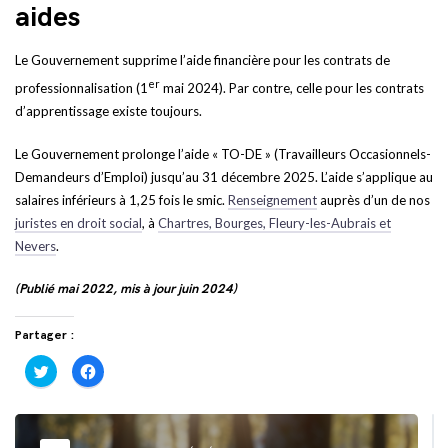
aides
Le Gouvernement supprime l’aide financière pour les contrats de
er
professionnalisation (1
mai 2024). Par contre, celle pour les contrats
d’apprentissage existe toujours.
Le Gouvernement prolonge l’aide « TO-DE » (Travailleurs Occasionnels-
Demandeurs d’Emploi) jusqu’au 31 décembre 2025. L’aide s’applique au
salaires inférieurs à 1,25 fois le smic.
Renseignement
auprès d’un de nos
juristes en droit social
, à
Chartres, Bourges, Fleury-les-Aubrais et
Nevers
.
(Publié mai 2022, mis à jour juin 2024)
Partager :
Cliquez
Cliquez
pour
pour
partager
partager
sur
sur
Twitter(ouvre
Facebook(ouvre
dans
dans
une
une