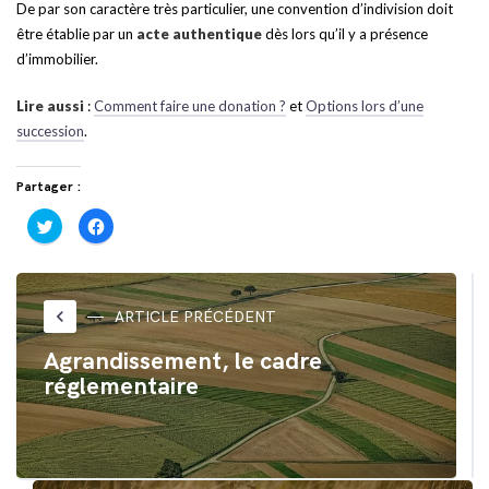
De par son caractère très particulier, une convention d’indivision doit
être établie par un
acte authentique
dès lors qu’il y a présence
d’immobilier.
Lire aussi
:
Comment faire une donation ?
et
Options lors d’une
succession
.
Partager :
Cliquez
Cliquez
pour
pour
partager
partager
sur
sur
Twitter(ouvre
Facebook(ouvre
dans
dans
une
une
nouvelle
nouvelle
keyboard_arrow_left
ARTICLE PRÉCÉDENT
fenêtre)
fenêtre)
Agrandissement, le cadre
réglementaire