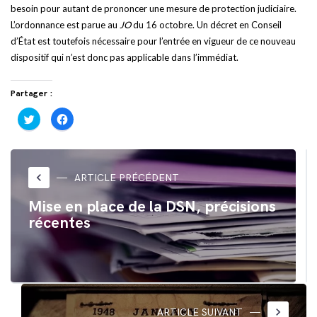
besoin pour autant de prononcer une mesure de protection judiciaire.
L’ordonnance est parue au
JO
du 16 octobre. Un décret en Conseil
d’État est toutefois nécessaire pour l’entrée en vigueur de ce nouveau
dispositif qui n’est donc pas applicable dans l’immédiat.
Partager :
Cliquez
Cliquez
pour
pour
partager
partager
sur
sur
Twitter(ouvre
Facebook(ouvre
dans
dans
une
une
nouvelle
nouvelle
keyboard_arrow_left
ARTICLE PRÉCÉDENT
fenêtre)
fenêtre)
Mise en place de la DSN, précisions
récentes
keyboard_arrow_right
ARTICLE SUIVANT