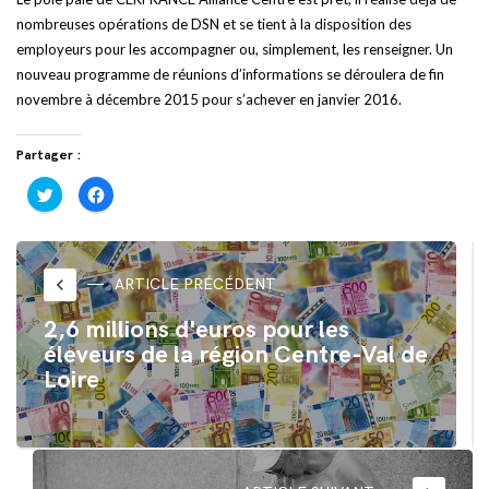
nombreuses opérations de DSN et se tient à la disposition des
employeurs pour les accompagner ou, simplement, les renseigner. Un
nouveau programme de réunions d’informations se déroulera de fin
novembre à décembre 2015 pour s’achever en janvier 2016.
Partager :
Cliquez
Cliquez
pour
pour
partager
partager
sur
sur
Twitter(ouvre
Facebook(ouvre
dans
dans
une
une
nouvelle
nouvelle
keyboard_arrow_left
ARTICLE PRÉCÉDENT
fenêtre)
fenêtre)
2,6 millions d'euros pour les
éleveurs de la région Centre-Val de
Loire