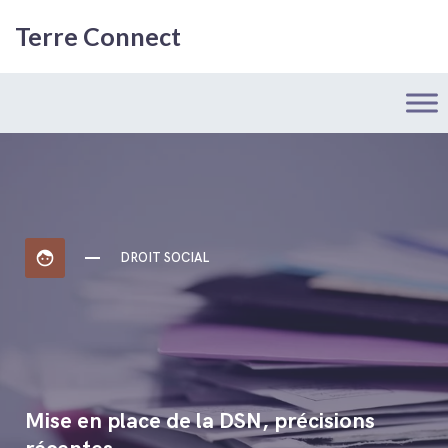
Terre Connect
face
DROIT SOCIAL
Mise en place de la DSN, précisions