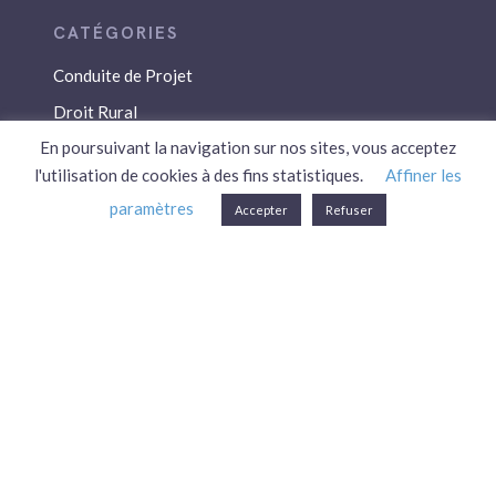
Conduite de Projet
Droit Rural
En poursuivant la navigation sur nos sites, vous acceptez
Droit Social
l'utilisation de cookies à des fins statistiques.
Affiner les
Économie / Gestion
paramètres
Accepter
Refuser
Environnement
Fiscalité / Droits
PAC
Patrimoine / Prévoyance
Réglementation