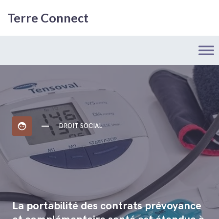
Terre Connect
face
DROIT SOCIAL
La portabilité des contrats prévoyance