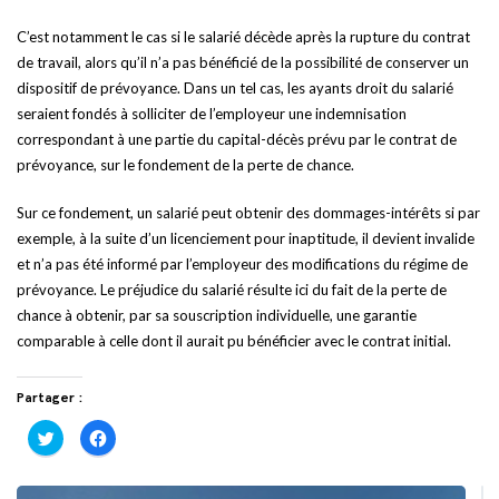
C’est notamment le cas si le salarié décède après la rupture du contrat
de travail, alors qu’il n’a pas bénéficié de la possibilité de conserver un
dispositif de prévoyance. Dans un tel cas, les ayants droit du salarié
seraient fondés à solliciter de l’employeur une indemnisation
correspondant à une partie du capital-décès prévu par le contrat de
prévoyance, sur le fondement de la perte de chance.
Sur ce fondement, un salarié peut obtenir des dommages-intérêts si par
exemple, à la suite d’un licenciement pour inaptitude, il devient invalide
et n’a pas été informé par l’employeur des modifications du régime de
prévoyance. Le préjudice du salarié résulte ici du fait de la perte de
chance à obtenir, par sa souscription individuelle, une garantie
comparable à celle dont il aurait pu bénéficier avec le contrat initial.
Partager :
Cliquez
Cliquez
pour
pour
partager
partager
sur
sur
Twitter(ouvre
Facebook(ouvre