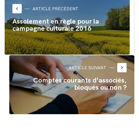
dans
dans
une
une
nouvelle
nouvelle
keyboard_arrow_left
ARTICLE PRÉCÉDENT
fenêtre)
fenêtre)
Assolement en règle pour la
campagne culturale 2016
keyboard_arrow_right
ARTICLE SUIVANT
Comptes courants d'associés,
bloqués ou non ?