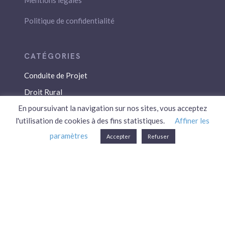
Mentions légales
Politique de confidentialité
Conduite de Projet
Droit Rural
En poursuivant la navigation sur nos sites, vous acceptez
Droit Social
l'utilisation de cookies à des fins statistiques.
Affiner les
Économie / Gestion
paramètres
Accepter
Refuser
Environnement
Fiscalité / Droits
PAC
Patrimoine / Prévoyance
Réglementation