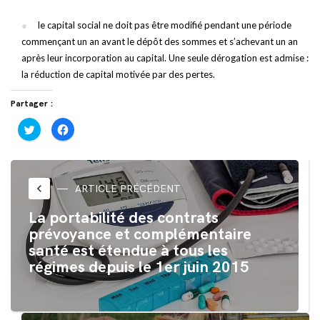
le capital social ne doit pas être modifié pendant une période
commençant un an avant le dépôt des sommes et s’achevant un an
après leur incorporation au capital. Une seule dérogation est admise :
la réduction de capital motivée par des pertes.
Partager :
Cliquez
Cliquez
pour
pour
partager
partager
sur
sur
Twitter(ouvre
Facebook(ouvre
dans
dans
une
une
nouvelle
nouvelle
keyboard_arrow_left
ARTICLE PRÉCÉDENT
fenêtre)
fenêtre)
La portabilité des contrats
prévoyance et complémentaire
santé est étendue à tous les
régimes depuis le 1er juin 2015