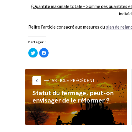
(Quantité maximale totale – Somme des quantités éli
individ
Relire l’article consacré aux mesures du
plan de relan
Partager :
Cliquez
Cliquez
pour
pour
partager
partager
sur
sur
Twitter(ouvre
Facebook(ouvre
dans
dans
une
une
nouvelle
nouvelle
fenêtre)
fenêtre)
keyboard_arrow_left
ARTICLE PRÉCÉDENT
Statut du fermage, peut-on
envisager de le réformer ?