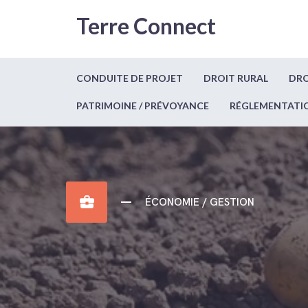
Terre Connect
CONDUITE DE PROJET
DROIT RURAL
DRO
PATRIMOINE / PRÉVOYANCE
RÉGLEMENTATI
business_center
ÉCONOMIE / GESTION