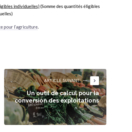
gibles individuelles)
(Somme des quantités éligibles
uelles)
ce pour l’agriculture
.
keyboard_arrow_right
ARTICLE SUIVANT
Un outil de calcul pour la
conversion des exploitations