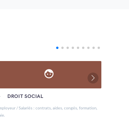
face
─
DROIT SOCIAL
─
ÉC
mployeur / Salariés : contrats, aides, congés, formation,
Production
ie.
financeme