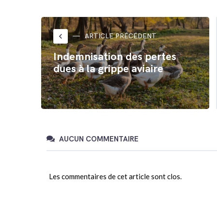
partager
partager
sur
sur
Twitter(ouvre
Facebook(ouvre
dans
dans
une
une
nouvelle
nouvelle
fenêtre)
fenêtre)
keyboard_arrow_left
ARTICLE PRÉCÉDENT
Indemnisation des pertes
dues à la grippe aviaire
AUCUN COMMENTAIRE
Les commentaires de cet article sont clos.