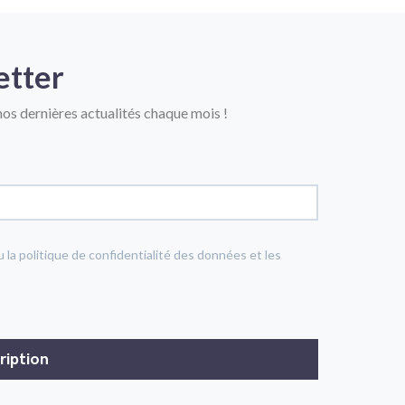
etter
os dernières actualités chaque mois !
u la politique de confidentialité des données et les