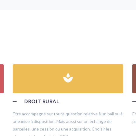
spa
─
DROIT RURAL
Etre accompagné sur toute question relative à un bail ou à
E
une mise à disposition. Mais aussi sur un échange de
pa
parcelles, une cession ou une acquisition. Choisir les