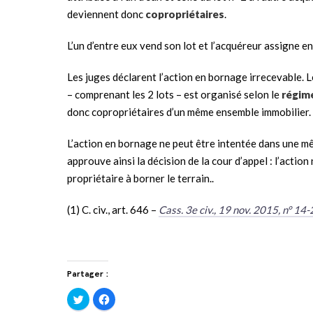
deviennent donc
copropriétaires
.
L’un d’entre eux vend son lot et l’acquéreur assigne e
Les juges déclarent l’action en bornage irrecevable. L
– comprenant les 2 lots – est organisé selon le
régime
donc copropriétaires d’un même ensemble immobilier.
L’action en bornage ne peut être intentée dans une 
approuve ainsi la décision de la cour d’appel : l’action
propriétaire à borner le terrain..
(1) C. civ., art. 646 –
Cass. 3e civ., 19 nov. 2015, n° 14
Partager :
Cliquez
Cliquez
pour
pour