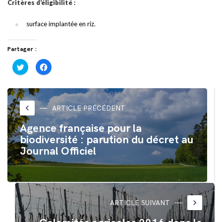
Critères d’éligibilité :
surface implantée en riz.
Partager :
Cliquez
Cliquez
pour
pour
partager
partager
sur
sur
Twitter(ouvre
Facebook(ouvre
dans
dans
une
une
nouvelle
nouvelle
keyboard_arrow_left
ARTICLE PRÉCÉDENT
fenêtre)
fenêtre)
Agence française pour la
biodiversité : parution du décret au
Journal Officiel
keyboard_arrow_right
ARTICLE SUIVANT