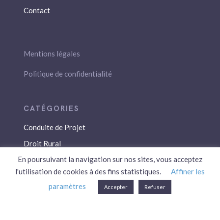
Contact
Mentions légales
Politique de confidentialité
Conduite de Projet
Droit Rural
En poursuivant la navigation sur nos sites, vous acceptez
Droit Social
l'utilisation de cookies à des fins statistiques.
Affiner les
Économie / Gestion
paramètres
Accepter
Refuser
Environnement
Fiscalité / Droits