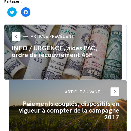
Partager :
Cliquez
Cliquez
pour
pour
partager
partager
sur
sur
Twitter(ouvre
Facebook(ouvre
dans
dans
une
une
nouvelle
nouvelle
keyboard_arrow_left
ARTICLE PRÉCÉDENT
fenêtre)
fenêtre)
INFO / URGENCE, aides PAC,
ordre de recouvrement ASP
keyboard_arrow_right
ARTICLE SUIVANT
Paiements couplés, dispositifs en
vigueur à compter de la campagne
2017