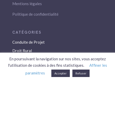
Mentions légales
Politique de confidentialité
Conduite de Projet
Droit Rural
En poursuivant la navigation sur nos sites, vous acceptez
Droit Social
l'utilisation de cookies à des fins statistiques.
Affiner les
Économie / Gestion
paramètres
Accepter
Refuser
Environnement
Fiscalité / Droits
PAC
Patrimoine / Prévoyance
Réglementation