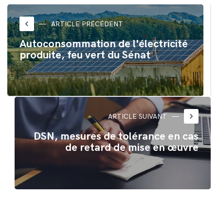
Twitter(ouvre
Facebook(ouvre
dans
dans
une
une
nouvelle
nouvelle
keyboard_arrow_left
ARTICLE PRÉCÉDENT
fenêtre)
fenêtre)
Autoconsommation de l'électricité
produite, feu vert du Sénat
keyboard_arrow_right
ARTICLE SUIVANT
DSN, mesures de tolérance en cas
de retard de mise en œuvre