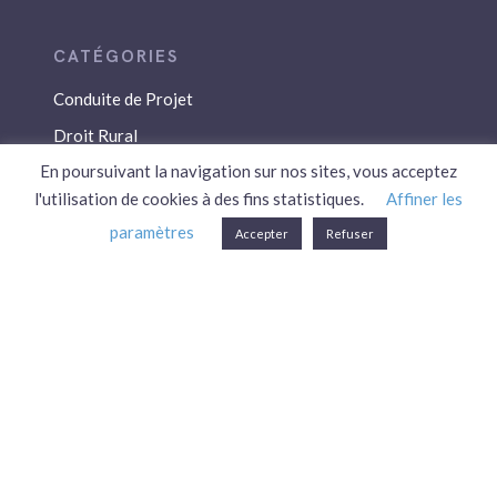
Conduite de Projet
Droit Rural
En poursuivant la navigation sur nos sites, vous acceptez
Droit Social
l'utilisation de cookies à des fins statistiques.
Affiner les
Économie / Gestion
paramètres
Accepter
Refuser
Environnement
Fiscalité / Droits
PAC
Patrimoine / Prévoyance
Réglementation