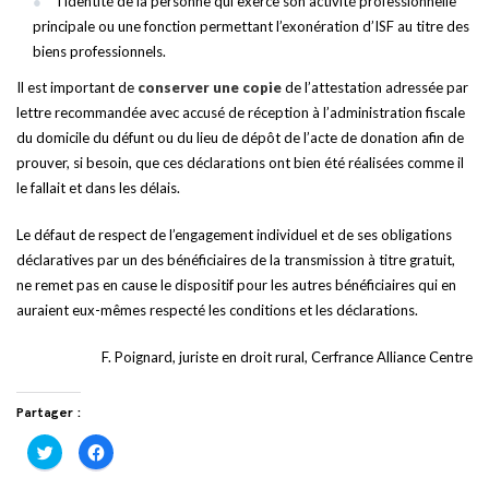
l’identité de la personne qui exerce son activité professionnelle
principale ou une fonction permettant l’exonération d’ISF au titre des
biens professionnels.
Il est important de
conserver une copie
de l’attestation adressée par
lettre recommandée avec accusé de réception à l’administration fiscale
du domicile du défunt ou du lieu de dépôt de l’acte de donation afin de
prouver, si besoin, que ces déclarations ont bien été réalisées comme il
le fallait et dans les délais.
Le défaut de respect de l’engagement individuel et de ses obligations
déclaratives par un des bénéficiaires de la transmission à titre gratuit,
ne remet pas en cause le dispositif pour les autres bénéficiaires qui en
auraient eux-mêmes respecté les conditions et les déclarations.
F. Poignard, juriste en droit rural, Cerfrance Alliance Centre
Partager :
Cliquez
Cliquez
pour
pour
partager
partager
sur
sur