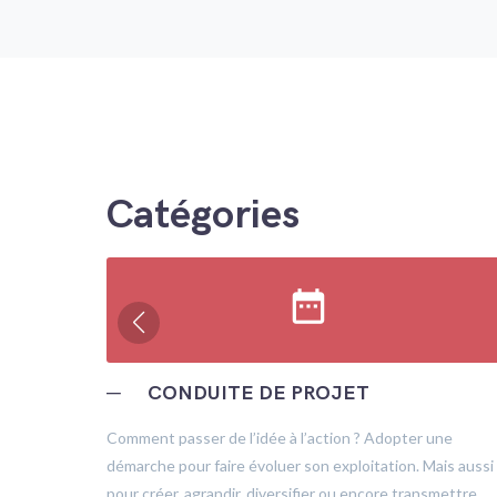
Catégories
date_range
─
CONDUITE DE PROJET
trôle
Comment passer de l’idée à l’action ? Adopter une
démarche pour faire évoluer son exploitation. Mais aussi
pour créer, agrandir, diversifier ou encore transmettre.