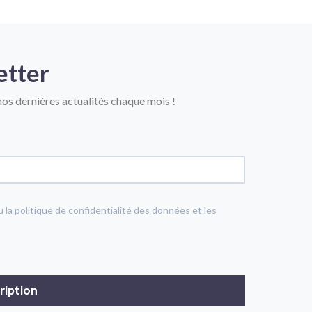
etter
os dernières actualités chaque mois !
u la politique de confidentialité des données et les