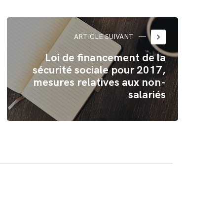
keyboard_arrow_right
ARTICLE SUIVANT
Loi de financement de la
sécurité sociale pour 2017,
mesures relatives aux non-
salariés