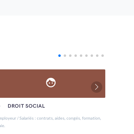
face
─
DROIT SOCIAL
─
ÉC
mployeur / Salariés : contrats, aides, congés, formation,
Production
ie.
financeme