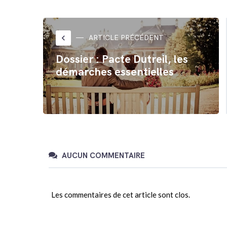
partager
partager
sur
sur
Twitter(ouvre
Facebook(ouvre
dans
dans
une
une
nouvelle
nouvelle
fenêtre)
fenêtre)
keyboard_arrow_left
ARTICLE PRÉCÉDENT
Dossier : Pacte Dutreil, les
démarches essentielles
AUCUN COMMENTAIRE
Les commentaires de cet article sont clos.