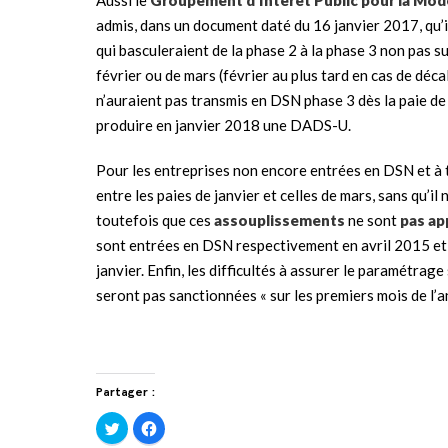
admis, dans un document daté du 16 janvier 2017, qu’i
qui basculeraient de la phase 2 à la phase 3 non pas su
février ou de mars (février au plus tard en cas de décal
n’auraient pas transmis en DSN phase 3 dès la paie de
produire en janvier 2018 une DADS-U.
Pour les entreprises non encore entrées en DSN et à 
entre les paies de janvier et celles de mars, sans qu’i
toutefois que ces
assouplissements
ne sont
pas ap
sont entrées en DSN respectivement en avril 2015 et 
janvier. Enfin, les difficultés à assurer le paramétra
seront pas sanctionnées « sur les premiers mois de l’
Partager :
Cliquez
Cliquez
pour
pour