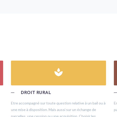
spa
─
DROIT RURAL
Etre accompagné sur toute question relative à un bail ou à
E
une mise à disposition. Mais aussi sur un échange de
pa
parcelles, une cession ou une acquisition. Choisir les