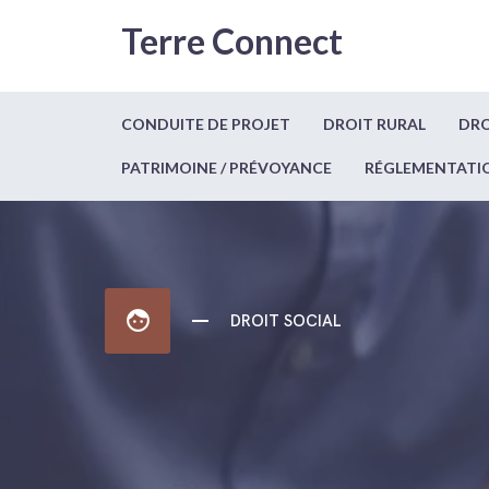
Terre Connect
CONDUITE DE PROJET
DROIT RURAL
DRO
PATRIMOINE / PRÉVOYANCE
RÉGLEMENTATI
face
DROIT SOCIAL