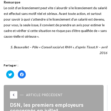
Remarque
Le coût d’un licenciement peut vite s’alourdir si le licenciement du salarié
est effectué sans motif réel et sérieux. Avant toute action, et surtout
pour savoir à quoi s’attendre si le licenciement d’un salarié est devenu,
pour vous, la seule issue, il convient de prendre un avis pour estimer le
cadre et vérifier si cette situation ne risque pas d’être qualifiée de « sans
cause réelle ni sérieuse ».
S. Beauvallet – Pôle « Conseil social et RHH », d’après Tissot.fr – avril
2016
Partager :
Cliquez
Cliquez
pour
pour
partager
partager
sur
sur
Twitter(ouvre
Facebook(ouvre
dans
dans
une
une
nouvelle
nouvelle
keyboard_arrow_left
ARTICLE PRÉCÉDENT
fenêtre)
fenêtre)
DSN, les premiers employeurs
concernés en juillet