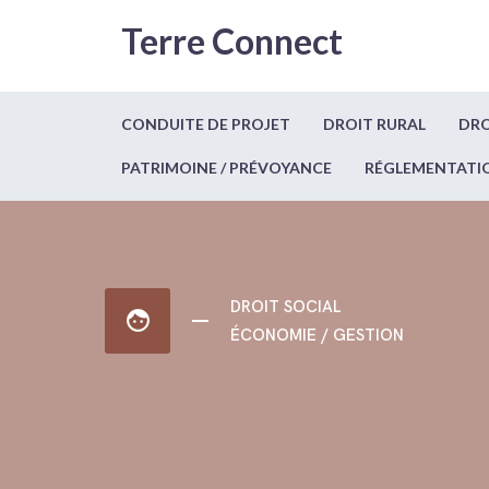
Terre Connect
CONDUITE DE PROJET
DROIT RURAL
DRO
PATRIMOINE / PRÉVOYANCE
RÉGLEMENTATI
DROIT SOCIAL
face
ÉCONOMIE / GESTION