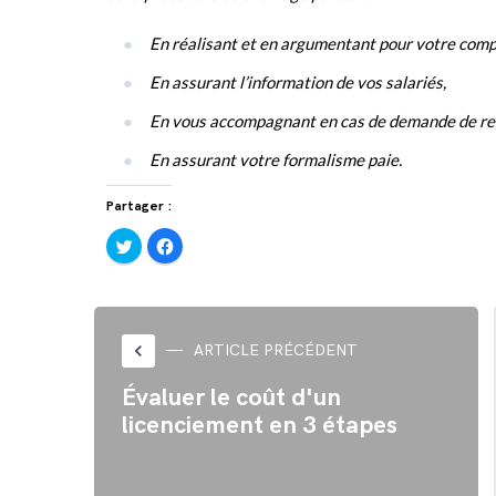
En réalisant et en argumentant pour votre comp
En assurant l’information de vos salariés,
En vous accompagnant en cas de demande de re
En assurant votre formalisme paie.
Partager :
Cliquez
Cliquez
pour
pour
partager
partager
sur
sur
Twitter(ouvre
Facebook(ouvre
dans
dans
une
une
nouvelle
nouvelle
fenêtre)
fenêtre)
keyboard_arrow_left
ARTICLE PRÉCÉDENT
Évaluer le coût d'un
licenciement en 3 étapes