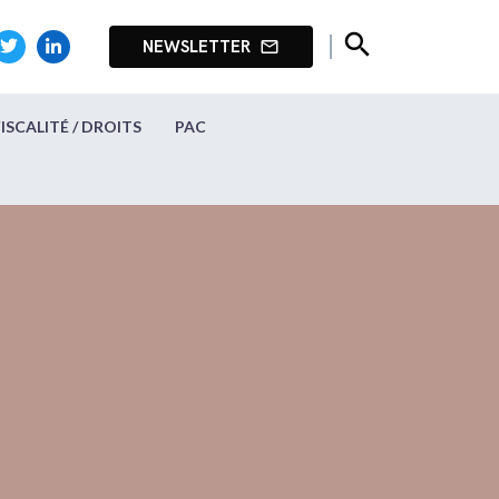
search
NEWSLETTER
mail_outline
FISCALITÉ / DROITS
PAC