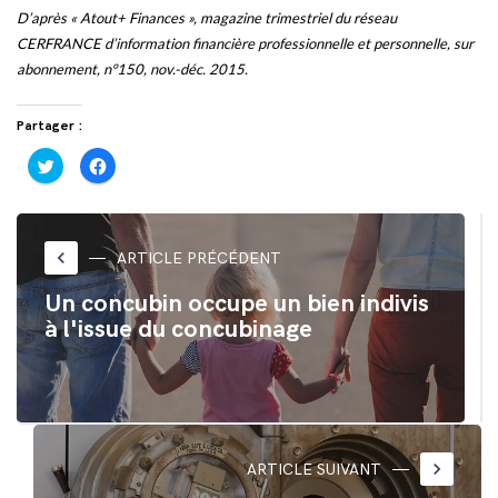
D’après « Atout+ Finances », magazine trimestriel du réseau
CERFRANCE d’information financière professionnelle et personnelle, sur
abonnement, n°150, nov.-déc. 2015.
Partager :
Cliquez
Cliquez
pour
pour
partager
partager
sur
sur
Twitter(ouvre
Facebook(ouvre
dans
dans
une
une
nouvelle
nouvelle
keyboard_arrow_left
ARTICLE PRÉCÉDENT
fenêtre)
fenêtre)
Un concubin occupe un bien indivis
à l'issue du concubinage
keyboard_arrow_right
ARTICLE SUIVANT