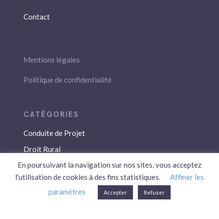
Contact
Mentions légales
Politique de confidentialité
Conduite de Projet
Droit Rural
En poursuivant la navigation sur nos sites, vous acceptez
Droit Social
l'utilisation de cookies à des fins statistiques.
Affiner les
Économie / Gestion
paramètres
Accepter
Refuser
Environnement
Fiscalité / Droits