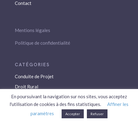
Contact
Mentions légales
Politique de confidentialité
Conduite de Projet
Droit Rural
En poursuivant la navigation sur nos sites, vous acceptez
Droit Social
l'utilisation de cookies à des fins statistiques.
Affiner les
Économie / Gestion
paramètres
Accepter
Refuser
Environnement
Fiscalité / Droits
PAC