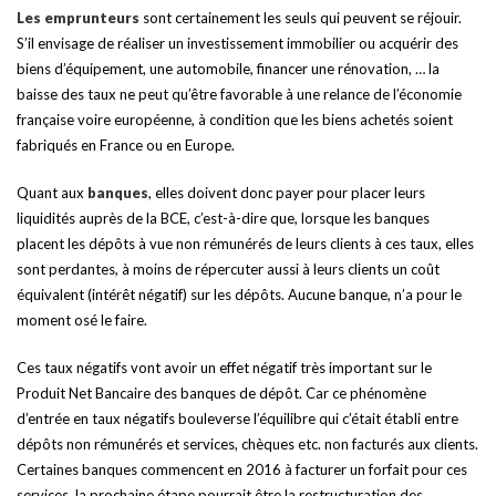
Les emprunteurs
sont certainement les seuls qui peuvent se réjouir.
S’il envisage de réaliser un investissement immobilier ou acquérir des
biens d’équipement, une automobile, financer une rénovation, … la
baisse des taux ne peut qu’être favorable à une relance de l’économie
française voire européenne, à condition que les biens achetés soient
fabriqués en France ou en Europe.
Quant aux
banques
, elles doivent donc payer pour placer leurs
liquidités auprès de la BCE, c’est-à-dire que, lorsque les banques
placent les dépôts à vue non rémunérés de leurs clients à ces taux, elles
sont perdantes, à moins de répercuter aussi à leurs clients un coût
équivalent (intérêt négatif) sur les dépôts. Aucune banque, n’a pour le
moment osé le faire.
Ces taux négatifs vont avoir un effet négatif très important sur le
Produit Net Bancaire des banques de dépôt. Car ce phénomène
d’entrée en taux négatifs bouleverse l’équilibre qui c’était établi entre
dépôts non rémunérés et services, chèques etc. non facturés aux clients.
Certaines banques commencent en 2016 à facturer un forfait pour ces
services, la prochaine étape pourrait être la restructuration des