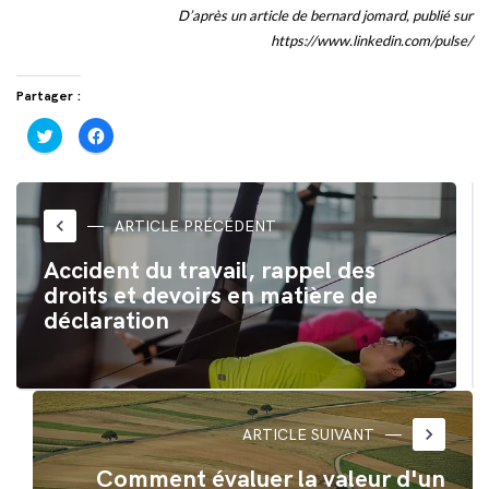
D’après un article de bernard jomard, publié sur
https://www.linkedin.com/pulse/
Partager :
Cliquez
Cliquez
pour
pour
partager
partager
sur
sur
Twitter(ouvre
Facebook(ouvre
dans
dans
une
une
nouvelle
nouvelle
keyboard_arrow_left
ARTICLE PRÉCÉDENT
fenêtre)
fenêtre)
Accident du travail, rappel des
droits et devoirs en matière de
déclaration
keyboard_arrow_right
ARTICLE SUIVANT
Comment évaluer la valeur d'un