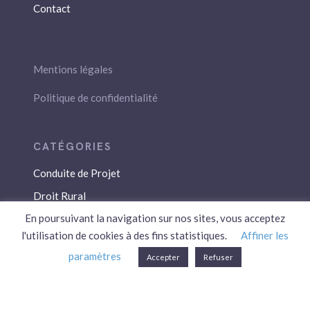
Contact
Mentions légales
Politique de confidentialité
Conduite de Projet
Droit Rural
En poursuivant la navigation sur nos sites, vous acceptez
Droit Social
l'utilisation de cookies à des fins statistiques.
Affiner les
Économie / Gestion
paramètres
Accepter
Refuser
Environnement
Fiscalité / Droits
PAC