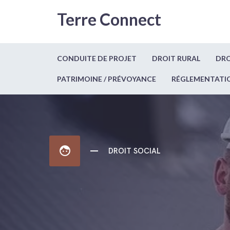
Terre Connect
CONDUITE DE PROJET
DROIT RURAL
DRO
PATRIMOINE / PRÉVOYANCE
RÉGLEMENTATI
face
DROIT SOCIAL