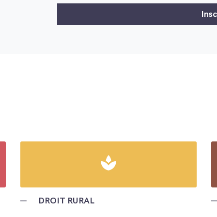
spa
─
DROIT RURAL