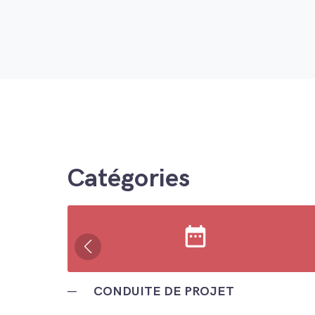
Catégories
date_range
─
CONDUITE DE PROJET