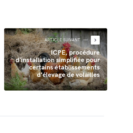
keyboard_arrow_right
ARTICLE SUIVANT
ICPE, procédure
d’installation simplifiée pour
certains établissements
d'élevage de volailles