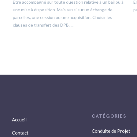
Etre accompagné sur toute question relative à un bail ou à
E
une mise à disposition. Mais aussi sur un échange de
pa
parcelles, une cession ou une acquisition. Choisir les
clauses de transfert des DPB, ...
Accueil
Conduite de Projet
Contact