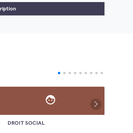
face
─
DROIT SOCIAL
─
ÉC