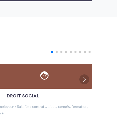
face
─
DROIT SOCIAL
─
ÉC
mployeur / Salariés : contrats, aides, congés, formation,
Production
ie.
financeme