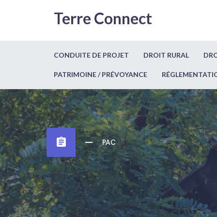
Terre Connect
CONDUITE DE PROJET
DROIT RURAL
DRO
PATRIMOINE / PRÉVOYANCE
RÉGLEMENTATI
assignment
PAC