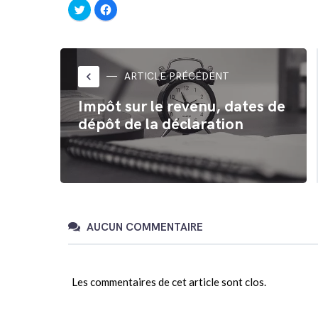
Cliquez
Cliquez
pour
pour
partager
partager
sur
sur
Twitter(ouvre
Facebook(ouvre
dans
dans
une
une
nouvelle
nouvelle
fenêtre)
fenêtre)
keyboard_arrow_left
ARTICLE PRÉCÉDENT
Impôt sur le revenu, dates de
dépôt de la déclaration
AUCUN COMMENTAIRE
Les commentaires de cet article sont clos.