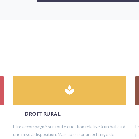
spa
─
DROIT RURAL
Etre accompagné sur toute question relative à un bail ou à
E
une mise à disposition. Mais aussi sur un échange de
pa