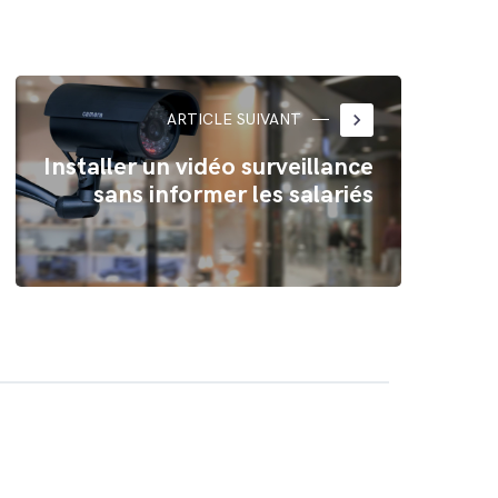
keyboard_arrow_right
ARTICLE SUIVANT
Installer un vidéo surveillance
sans informer les salariés