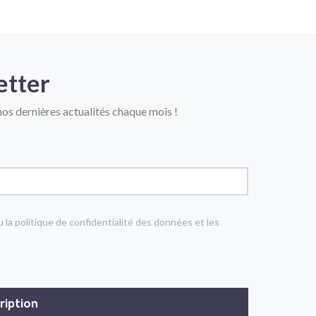
etter
os dernières actualités chaque mois !
u la politique de confidentialité des données et les