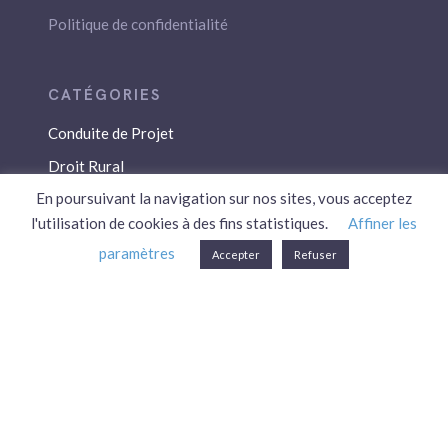
Politique de confidentialité
Conduite de Projet
Droit Rural
En poursuivant la navigation sur nos sites, vous acceptez
Droit Social
l'utilisation de cookies à des fins statistiques.
Affiner les
Économie / Gestion
paramètres
Accepter
Refuser
Environnement
Fiscalité / Droits
PAC
Patrimoine / Prévoyance
Réglementation