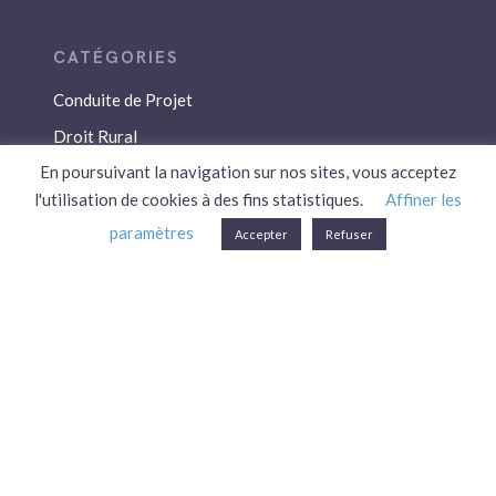
Conduite de Projet
Droit Rural
En poursuivant la navigation sur nos sites, vous acceptez
Droit Social
l'utilisation de cookies à des fins statistiques.
Affiner les
Économie / Gestion
paramètres
Accepter
Refuser
Environnement
Fiscalité / Droits
PAC
Patrimoine / Prévoyance
Réglementation