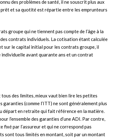
nnu des problèmes de santé, il ne souscrit plus aux
e prêt et sa quotité est répartie entre les emprunteurs
ats groupe qui ne tiennent pas compte de l’âge à la
des contrats individuels. La cotisation étant calculée
t sur le capital initial pour les contrats groupe, il
 individuelle avant quarante ans et un contrat
ous des limites, mieux vaut bien lire les petites
nes garanties (comme l’ITT) ne sont généralement plus
u départ en retraite qui fait référence en la matière.
é pour l’ensemble des garanties d’une ADI. Par contre,
te fixé par l’assureur et qui ne correspond pas
rats sont tous limités en montant, soit par un montant