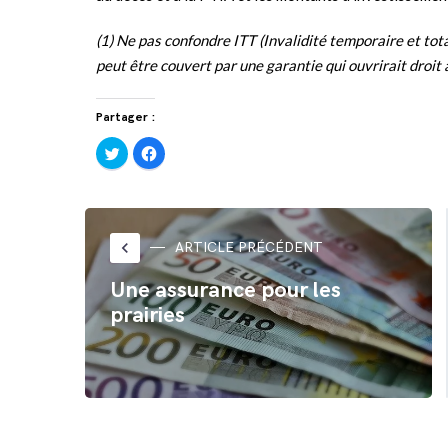
(1) Ne pas confondre ITT (Invalidité temporaire et total
peut être couvert par une garantie qui ouvrirait droit 
Partager :
Cliquez
Cliquez
pour
pour
partager
partager
sur
sur
Twitter(ouvre
Facebook(ouvre
dans
dans
une
une
nouvelle
nouvelle
fenêtre)
fenêtre)
keyboard_arrow_left
ARTICLE PRÉCÉDENT
Une assurance pour les
prairies