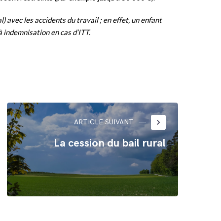
) avec les accidents du travail ; en effet, un enfant
à indemnisation en cas d’ITT.
keyboard_arrow_right
ARTICLE SUIVANT
La cession du bail rural