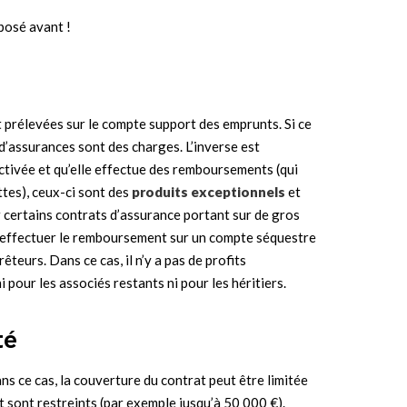
posé avant !
 prélevées sur le compte support des emprunts. Si ce
d’assurances sont des charges. L’inverse est
activée et qu’elle effectue des remboursements (qui
tes), ceux-ci sont des
produits exceptionnels
et
 certains contrats d’assurance portant sur de gros
e d’effectuer le remboursement sur un compte séquestre
êteurs. Dans ce cas, il n’y a pas de profits
 pour les associés restants ni pour les héritiers.
té
ns ce cas, la couverture du contrat peut être limitée
t sont restreints (par exemple jusqu’à 50 000 €).