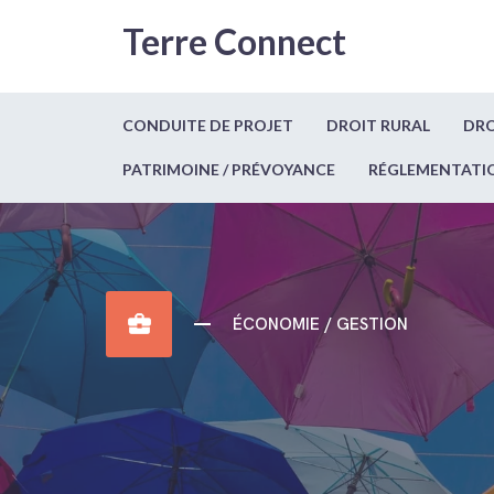
Terre Connect
CONDUITE DE PROJET
DROIT RURAL
DRO
PATRIMOINE / PRÉVOYANCE
RÉGLEMENTATI
business_center
ÉCONOMIE / GESTION