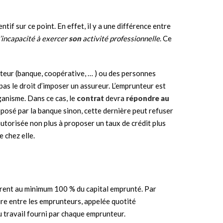
ntif sur ce point. En effet, il y a une différence entre
l’incapacité à exercer
son
activité professionnelle
. Ce
teur (banque, coopérative, … ) ou des personnes
 pas le droit d’imposer un assureur. L’emprunteur est
ganisme. Dans ce cas, le
contrat
devra
répondre au
posé par la banque sinon, cette dernière peut refuser
autorisée non plus à proposer un taux de crédit plus
 chez elle.
rent au minimum 100 % du capital emprunté. Par
ture entre les emprunteurs, appelée quotité
du travail fourni par chaque emprunteur.